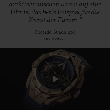
architektonischen
Kunst
auf
eine
Uhr
ist
das
beste
Beispiel
für
die
Kunst
der
Fusion.”
Ricardo Guadalupe
CEO HUBLOT
Play