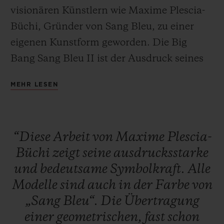
visionären Künstlern wie Maxime Plescia-
Büchi, Gründer von Sang Bleu, zu einer
eigenen Kunstform geworden. Die Big
Bang Sang Bleu II ist der Ausdruck seines
KONTAKT
meisterhaften Handwerks aus Geometrie
MEHR LESEN
und Dimensionalität umgesetzt in Form
eines Zeitmessers. Eine Uhr, eine Skulptur,
ein Kunstwerk, welches die Uhrzeit ablesen
“Diese
Arbeit
von
Maxime
Plescia-
lässt … ein Verschmelzen verschiedener
Büchi
zeigt
seine
ausdrucksstarke
Konzepte, um eine einzigartige, zeitlose
EINE BOUTIQUE FINDEN
und
bedeutsame
Symbolkraft.
Alle
Uhr zu kreieren, welche durch die Expertise
Modelle
sind
auch
in
der
Farbe
von
von Hublot mit Materialien, zum Leben
„Sang
Bleu“.
Die
Übertragung
erweckt wurde.
einer
geometrischen,
fast
schon