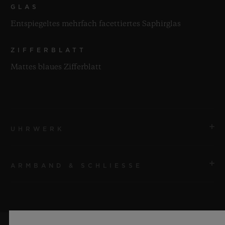
GLAS
Entspiegeltes mehrfach facettiertes Saphirglas
ZIFFERBLATT
Mattes blaues Zifferblatt
UHRWERK
ARMBAND & SCHLIESSE
UHRWERK
HUB1240 UNICO Automatisches Manufaktur-
Chronographenwerk mit Flyback-Funktion und
ARMBAND
Säulenrad