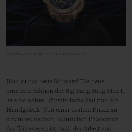
BIG BANG
BIG BANG
SPIRIT OF BIG
SUMMER MULTI-
PEACH CERAMIC
ESSENTIAL T
COLORED CERAMIC
EXKLUSIV ON
EXKLUSIVE DIENSTLEISTUNGEN
5+5-GARANTIE
Big Bang Sang Bleu II Limited Edition
HUBLOTISTA UND GARANTIEVERLÄNGERUNG
VORAUSSICHTLICHE LIEFERZEIT
Blau ist das neue Schwarz! Die neue
limitierte Edition der Big Bang Sang Bleu II
KOSTENLOSE LIEFERUNG & RÜCKSENDUNGEN
ist eine wahre, künstlerische Skulptur am
Handgelenk. Von einer uralten Praxis zu
SICHERE BEZAHLUNG
einem weltweiten, kulturellen Phänomen –
GESCHENKBEUTEL
das Tätowieren ist dank der Arbeit von