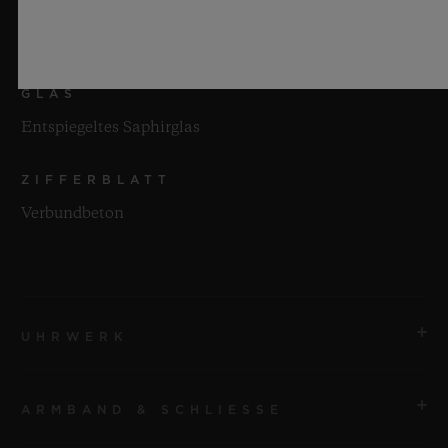
WASSERDICHTIGKEIT
50 m oder 5 ATM
GLAS
Entspiegeltes Saphirglas
ZIFFERBLATT
Verbundbeton
UHRWERK
ARMBAND & SCHLIESSE
UHRWERK