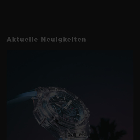
HUB1143 Automatisches Chronographenwerk
ARMBAND
GANGRESERVE
Schwarzer Kautschuk und schwarzes Synthetikgewebe
42 Stunden
mit schwarzer Ziernaht
Aktuelle Neuigkeiten
SCHLIESSE
Faltschließe aus glasperlgestrahlter schwarzer Keramik
und schwarzplattiertem Edelstahl