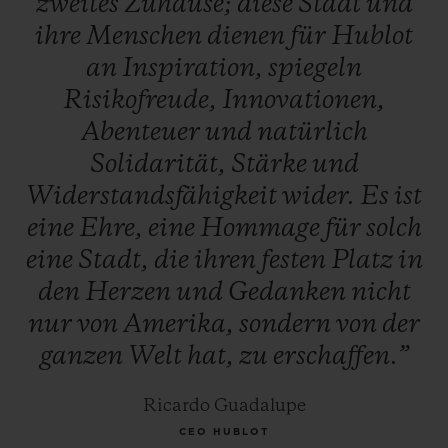
zweites
Zuhause;
diese
Stadt
und
ihre
Menschen
dienen
für
Hublot
an
Inspiration,
spiegeln
Risikofreude,
Innovationen,
Abenteuer
und
natürlich
Solidarität,
Stärke
und
Widerstandsfähigkeit
wider.
Es
ist
eine
Ehre,
eine
Hommage
für
solch
eine
Stadt,
die
ihren
festen
Platz
in
den
Herzen
und
Gedanken
nicht
nur
von
Amerika,
sondern
von
der
ganzen
Welt
hat,
zu
erschaffen.”
Ricardo Guadalupe
CEO HUBLOT