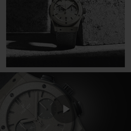
BIG BANG
BIG BANG
SPIRIT OF BIG
SUMMER MULTI-
PEACH CERAMIC
ESSENTIAL T
COLORED CERAMIC
EXKLUSIV ON
EXKLUSIVE DIENSTLEISTUNGEN
5+5-GARANTIE
HUBLOTISTA UND GARANTIEVERLÄNGERUNG
VORAUSSICHTLICHE LIEFERZEIT
KOSTENLOSE LIEFERUNG & RÜCKSENDUNGEN
SICHERE BEZAHLUNG
Play
GESCHENKBEUTEL