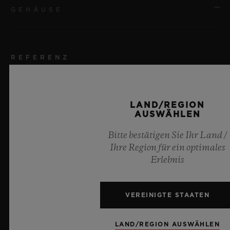
GEHÄUSE
REFERENZ
521.XC.3604.NR.NYC20
GRÖSSE
LAND/REGION
AUSWÄHLEN
45 mm
Bitte bestätigen Sie Ihr Land /
GEHÄUSE
Ihre Region für ein optimales
Erlebnis
Verbundbeton
LÜNETTE
VEREINIGTE STAATEN
Verbundbeton
LAND/REGION AUSWÄHLEN