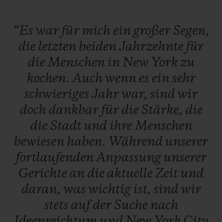
“Es
war
für
mich
ein
großer
Segen,
die
letzten
beiden
Jahrzehnte
für
die
Menschen
in
New
York
zu
kochen.
Auch
wenn
es
ein
sehr
schwieriges
Jahr
war,
sind
wir
doch
dankbar
für
die
Stärke,
die
die
Stadt
und
ihre
Menschen
bewiesen
haben.
Während
unserer
fortlaufenden
Anpassung
unserer
Gerichte
an
die
aktuelle
Zeit
und
daran,
was
wichtig
ist,
sind
wir
stets
auf
der
Suche
nach
Ideenreichtum
und
New
York
City