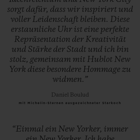
sorgt
dafür,
dass
wir
inspiriert
und
voller
Leidenschaft
bleiben.
Diese
erstaunliche
Uhr
ist
eine
perfekte
Repräsentation
der
Kreativität
und
Stärke
der
Stadt
und
ich
bin
stolz,
gemeinsam
mit
Hublot
New
York
diese
besondere
Hommage
zu
widmen.”
Daniel Boulud
mit Michelin-Sternen ausgezeichneter Starkoch
“Einmal
ein
New
Yorker,
immer
ein
New
Yorker.
Ich
habe