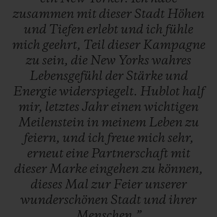
zusammen
mit
dieser
Stadt
Höhen
und
Tiefen
erlebt
und
ich
fühle
mich
geehrt,
Teil
dieser
Kampagne
zu
sein,
die
New
Yorks
wahres
Lebensgefühl
der
Stärke
und
Energie
widerspiegelt.
Hublot
half
mir,
letztes
Jahr
einen
wichtigen
Meilenstein
in
meinem
Leben
zu
feiern,
und
ich
freue
mich
sehr,
erneut
eine
Partnerschaft
mit
dieser
Marke
eingehen
zu
können,
dieses
Mal
zur
Feier
unserer
wunderschönen
Stadt
und
ihrer
Menschen.”