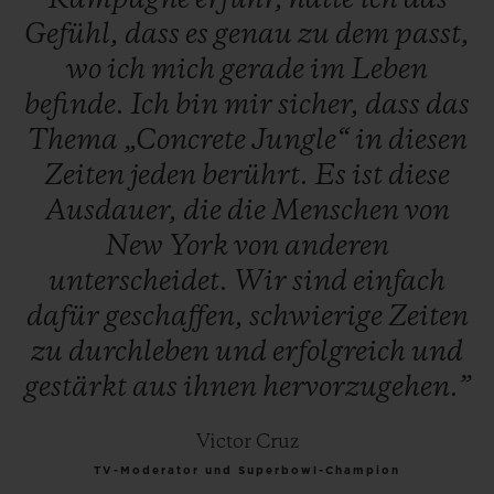
Kampagne
erfuhr,
hatte
ich
das
Gefühl,
dass
es
genau
zu
dem
passt,
wo
ich
mich
gerade
im
Leben
befinde.
Ich
bin
mir
sicher,
dass
das
Thema
„Concrete
Jungle“
in
diesen
Zeiten
jeden
berührt.
Es
ist
diese
Ausdauer,
die
die
Menschen
von
New
York
von
anderen
unterscheidet.
Wir
sind
einfach
dafür
geschaffen,
schwierige
Zeiten
zu
durchleben
und
erfolgreich
und
gestärkt
aus
ihnen
hervorzugehen.”
Victor Cruz
TV-Moderator und Superbowl-Champion