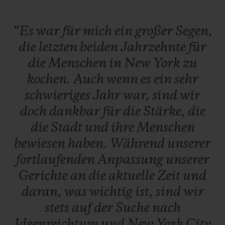
“Es
war
für
mich
ein
großer
Segen,
die
letzten
beiden
Jahrzehnte
für
die
Menschen
in
New
York
zu
kochen.
Auch
wenn
es
ein
sehr
schwieriges
Jahr
war,
sind
wir
doch
dankbar
für
die
Stärke,
die
die
Stadt
und
ihre
Menschen
bewiesen
haben.
Während
unserer
fortlaufenden
Anpassung
unserer
Gerichte
an
die
aktuelle
Zeit
und
daran,
was
wichtig
ist,
sind
wir
stets
auf
der
Suche
nach
Ideenreichtum
und
New
York
City