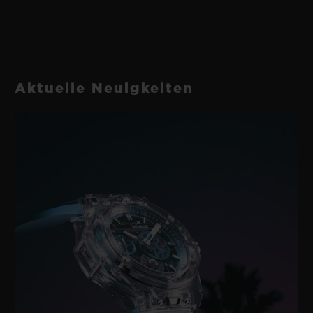
HUB1143 Automatisches Chronographenwerk
ARMBAND
GANGRESERVE
Schwarzer Kautschuk und schwarzes Synthetikgewebe
42 Stunden
mit schwarzer Ziernaht
Aktuelle Neuigkeiten
SCHLIESSE
Faltschließe aus glasperlgestrahlter schwarzer Keramik
und schwarzplattiertem Edelstahl