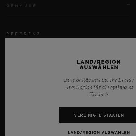
GEHÄUSE
REFERENZ
521.XC.3604.NR.NYC20
GRÖSSE
LAND/REGION
AUSWÄHLEN
45 mm
Bitte bestätigen Sie Ihr Land /
GEHÄUSE
Ihre Region für ein optimales
Erlebnis
Verbundbeton
LÜNETTE
VEREINIGTE STAATEN
Verbundbeton
LAND/REGION AUSWÄHLEN