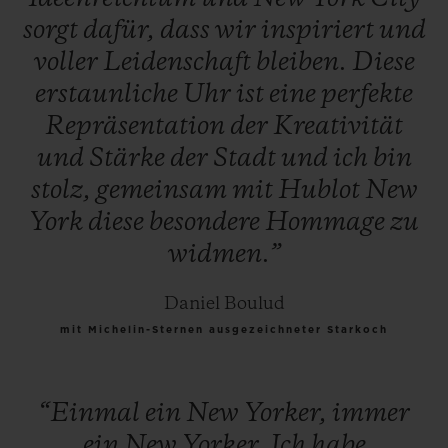
sorgt
dafür,
dass
wir
inspiriert
und
voller
Leidenschaft
bleiben.
Diese
erstaunliche
Uhr
ist
eine
perfekte
Repräsentation
der
Kreativität
und
Stärke
der
Stadt
und
ich
bin
stolz,
gemeinsam
mit
Hublot
New
York
diese
besondere
Hommage
zu
widmen.”
Daniel Boulud
mit Michelin-Sternen ausgezeichneter Starkoch
“Einmal
ein
New
Yorker,
immer
ein
New
Yorker.
Ich
habe