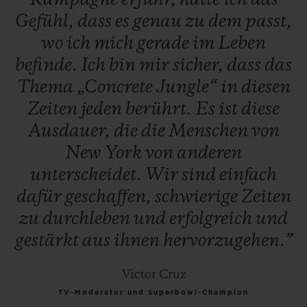
Kampagne
erfuhr,
hatte
ich
das
Gefühl,
dass
es
genau
zu
dem
passt,
wo
ich
mich
gerade
im
Leben
befinde.
Ich
bin
mir
sicher,
dass
das
Thema
„Concrete
Jungle“
in
diesen
Zeiten
jeden
berührt.
Es
ist
diese
Ausdauer,
die
die
Menschen
von
New
York
von
anderen
unterscheidet.
Wir
sind
einfach
dafür
geschaffen,
schwierige
Zeiten
zu
durchleben
und
erfolgreich
und
gestärkt
aus
ihnen
hervorzugehen.”
Victor Cruz
TV-Moderator und Superbowl-Champion