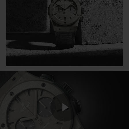
BIG BANG
BIG BANG
SPIRIT OF BIG
SUMMER MULTI-
PEACH CERAMIC
ESSENTIAL T
COLORED CERAMIC
EXKLUSIV ON
EXKLUSIVE DIENSTLEISTUNGEN
5+5-GARANTIE
HUBLOTISTA UND GARANTIEVERLÄNGERUNG
VORAUSSICHTLICHE LIEFERZEIT
KOSTENLOSE LIEFERUNG & RÜCKSENDUNGEN
SICHERE BEZAHLUNG
Play
GESCHENKBEUTEL