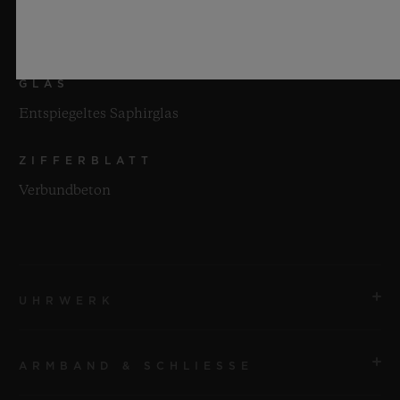
WASSERDICHTIGKEIT
50 m oder 5 ATM
GLAS
Entspiegeltes Saphirglas
ZIFFERBLATT
Verbundbeton
UHRWERK
ARMBAND & SCHLIESSE
UHRWERK