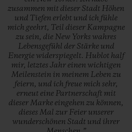
zusammen
mit
dieser
Stadt
Höhen
und
Tiefen
erlebt
und
ich
fühle
mich
geehrt,
Teil
dieser
Kampagne
zu
sein,
die
New
Yorks
wahres
Lebensgefühl
der
Stärke
und
Energie
widerspiegelt.
Hublot
half
mir,
letztes
Jahr
einen
wichtigen
Meilenstein
in
meinem
Leben
zu
feiern,
und
ich
freue
mich
sehr,
erneut
eine
Partnerschaft
mit
dieser
Marke
eingehen
zu
können,
dieses
Mal
zur
Feier
unserer
wunderschönen
Stadt
und
ihrer
Menschen.”