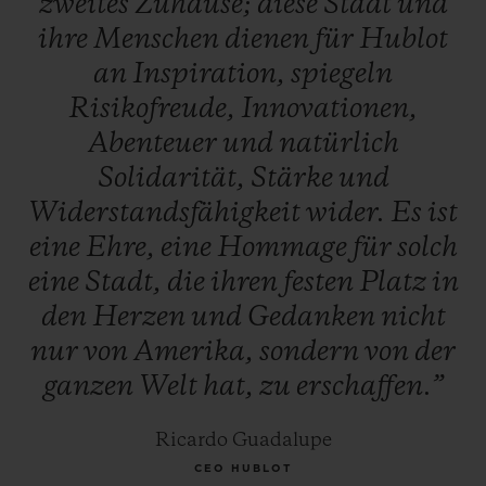
zweites
Zuhause;
diese
Stadt
und
ihre
Menschen
dienen
für
Hublot
an
Inspiration,
spiegeln
Risikofreude,
Innovationen,
Abenteuer
und
natürlich
Solidarität,
Stärke
und
Widerstandsfähigkeit
wider.
Es
ist
eine
Ehre,
eine
Hommage
für
solch
eine
Stadt,
die
ihren
festen
Platz
in
den
Herzen
und
Gedanken
nicht
nur
von
Amerika,
sondern
von
der
ganzen
Welt
hat,
zu
erschaffen.”
Ricardo Guadalupe
CEO HUBLOT