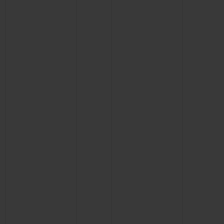
BIG BANG
BIG BANG
SPIRIT OF BIG
SUMMER MULTI-
PEACH CERAMIC
ESSENTIAL T
COLORED CERAMIC
EXKLUSIV ON
EXKLUSIVE DIENSTLEISTUNGEN
5+5-GARANTIE
HUBLOTISTA UND GARANTIEVERLÄNGERUNG
VORAUSSICHTLICHE LIEFERZEIT
KOSTENLOSE LIEFERUNG & RÜCKSENDUNGEN
SICHERE BEZAHLUNG
GESCHENKBEUTEL