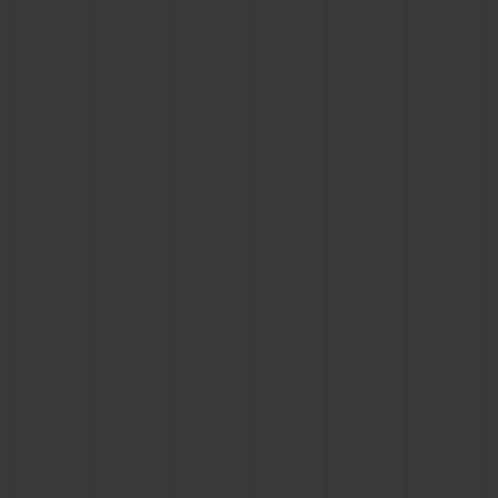
BIG BANG
BIG BANG
SPIRIT OF BIG
SUMMER MULTI-
PEACH CERAMIC
ESSENTIAL T
COLORED CERAMIC
EXKLUSIV ON
EXKLUSIVE DIENSTLEISTUNGEN
5+5-GARANTIE
HUBLOTISTA UND GARANTIEVERLÄNGERUNG
VORAUSSICHTLICHE LIEFERZEIT
KOSTENLOSE LIEFERUNG & RÜCKSENDUNGEN
SICHERE BEZAHLUNG
GESCHENKBEUTEL