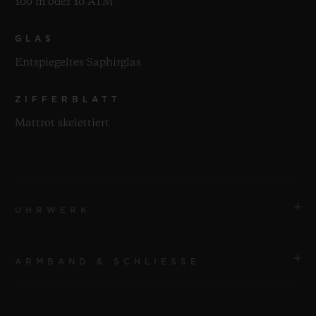
100 m oder 10 ATM
GLAS
Entspiegeltes Saphirglas
ZIFFERBLATT
Mattrot skelettiert
UHRWERK
ARMBAND & SCHLIESSE
UHRWERK
HUB1280 UNICO Automatisches Manufaktur-