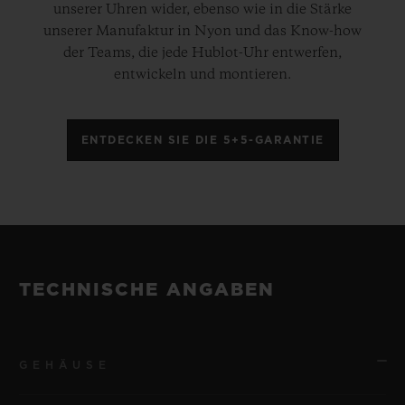
unserer Uhren wider, ebenso wie in die Stärke
unserer Manufaktur in Nyon und das Know-how
der Teams, die jede Hublot-Uhr entwerfen,
entwickeln und montieren.
ENTDECKEN SIE DIE 5+5-GARANTIE
TECHNISCHE ANGABEN
GEHÄUSE