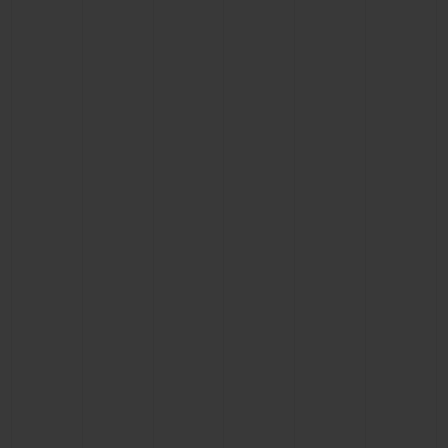
BIG BANG
BIG BANG
SPIRIT OF BIG
SUMMER MULTI-
PEACH CERAMIC
ESSENTIAL T
COLORED CERAMIC
EXKLUSIV ON
EXKLUSIVE DIENSTLEISTUNGEN
5+5-GARANTIE
HUBLOTISTA UND GARANTIEVERLÄNGERUNG
VORAUSSICHTLICHE LIEFERZEIT
KOSTENLOSE LIEFERUNG & RÜCKSENDUNGEN
SICHERE BEZAHLUNG
GESCHENKBEUTEL