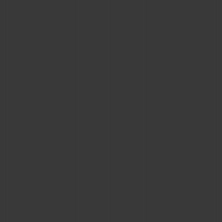
BIG BANG
BIG BANG
SPIRIT OF BIG
SUMMER MULTI-
PEACH CERAMIC
ESSENTIAL T
COLORED CERAMIC
EXKLUSIV ON
EXKLUSIVE DIENSTLEISTUNGEN
5+5-GARANTIE
HUBLOTISTA UND GARANTIEVERLÄNGERUNG
VORAUSSICHTLICHE LIEFERZEIT
KOSTENLOSE LIEFERUNG & RÜCKSENDUNGEN
SICHERE BEZAHLUNG
GESCHENKBEUTEL