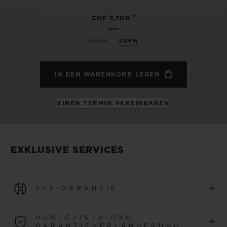
•
CHF 7,700
45MM
42MM
IN DEN WARENKORB LEGEN
EINEN TERMIN VEREINBAREN
EXKLUSIVE SERVICES
+
5+5-GARANTIE
Für alle Uhren, die ab dem 1. Januar 2026 erworben
HUBLOTISTA UND
+
werden, gilt eine 5-jährige internationale Garantie.
GARANTIEVERLÄNGERUNG