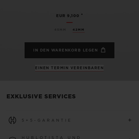
•
EUR 9,100
45MM
42MM
IN DEN WARENKORB LEGEN
EINEN TERMIN VEREINBAREN
EXKLUSIVE SERVICES
+
5+5-GARANTIE
Für alle Uhren, die ab dem 1. Januar 2026 erworben
HUBLOTISTA UND