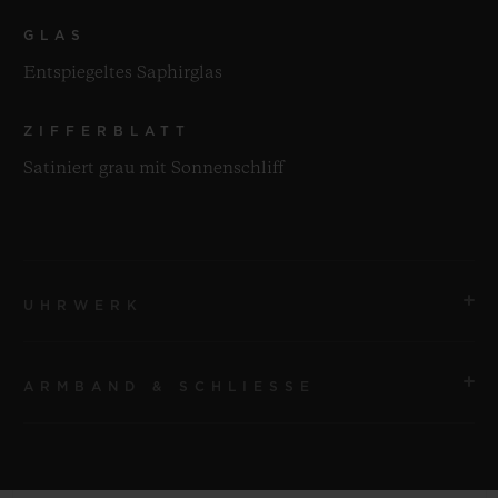
GLAS
Entspiegeltes Saphirglas
ZIFFERBLATT
Satiniert grau mit Sonnenschliff
UHRWERK
ARMBAND & SCHLIESSE
UHRWERK
HUB1110 Automatikwerk
ARMBAND