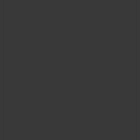
BIG BANG
BIG BANG
SPIRIT OF BIG
SUMMER MULTI-
PEACH CERAMIC
ESSENTIAL T
COLORED CERAMIC
EXKLUSIV ON
EXKLUSIVE DIENSTLEISTUNGEN
5+5-GARANTIE
HUBLOTISTA UND GARANTIEVERLÄNGERUNG
VORAUSSICHTLICHE LIEFERZEIT
KOSTENLOSE LIEFERUNG & RÜCKSENDUNGEN
SICHERE BEZAHLUNG
GESCHENKBEUTEL