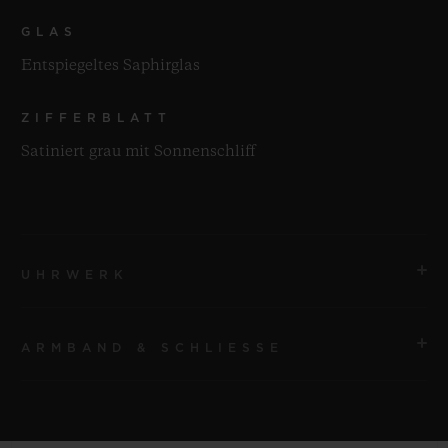
GLAS
Entspiegeltes Saphirglas
ZIFFERBLATT
Satiniert grau mit Sonnenschliff
UHRWERK
ARMBAND & SCHLIESSE
UHRWERK
HUB1110 Automatikwerk
ARMBAND