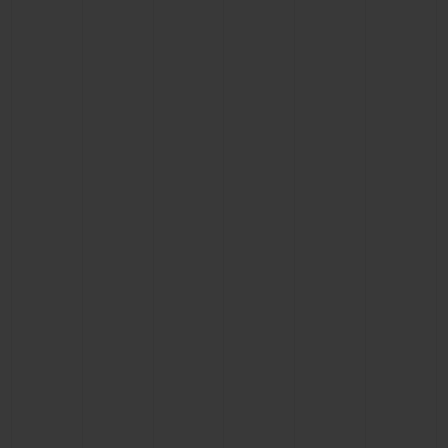
BIG BANG
BIG BANG
SPIRIT OF BIG
SUMMER MULTI-
PEACH CERAMIC
ESSENTIAL T
COLORED CERAMIC
EXKLUSIV ON
EXKLUSIVE DIENSTLEISTUNGEN
5+5-GARANTIE
HUBLOTISTA UND GARANTIEVERLÄNGERUNG
VORAUSSICHTLICHE LIEFERZEIT
KOSTENLOSE LIEFERUNG & RÜCKSENDUNGEN
SICHERE BEZAHLUNG
GESCHENKBEUTEL