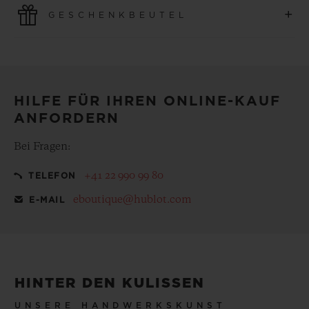
Nutzen Sie die neuesten Zahlungstechnologien. Alle
+
GESCHENKBEUTEL
Online-Käufe sind schnell und sicher und gewährleisten
den Schutz Ihrer persönlichen Daten.
Machen Sie Ihren gekauften Artikel zu etwas
Besonderem, mit unserem kostenlosen Geschenkbeutel
HILFE FÜR IHREN ONLINE-KAUF
ANFORDERN
Bei Fragen:
+41 22 990 99 80
TELEFON
eboutique@hublot.com
E-MAIL
HINTER DEN KULISSEN
UNSERE HANDWERKSKUNST