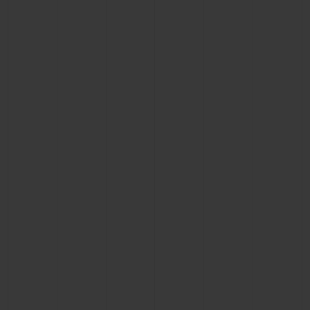
BIG BANG
BIG BANG
SPIRIT OF BIG
SUMMER MULTI-
PEACH CERAMIC
ESSENTIAL T
COLORED CERAMIC
EXKLUSIV ON
EXKLUSIVE DIENSTLEISTUNGEN
5+5-GARANTIE
HUBLOTISTA UND GARANTIEVERLÄNGERUNG
VORAUSSICHTLICHE LIEFERZEIT
KOSTENLOSE LIEFERUNG & RÜCKSENDUNGEN
SICHERE BEZAHLUNG
GESCHENKBEUTEL