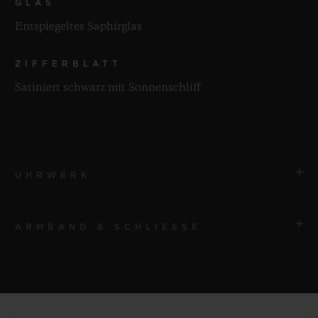
GLAS
Entspiegeltes Saphirglas
ZIFFERBLATT
Satiniert schwarz mit Sonnenschliff
UHRWERK
ARMBAND & SCHLIESSE
UHRWERK
HUB1110 Automatikwerk
ARMBAND
GANGRESERVE
Armband aus schwarzem gefütterten Kautschuk