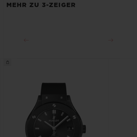
Etwa 48 Stunden
MEHR ZU 3-ZEIGER
SCHLIESSE
Faltschließe aus schwarzplattiertem Edelstahl