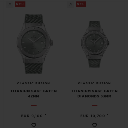
BIG BANG
BIG BANG
SPIRIT OF BIG
NEU
NEU
SUMMER MULTI-
PEACH CERAMIC
ESSENTIAL T
COLORED CERAMIC
EXKLUSIV ON
EXKLUSIVE DIENSTLEISTUNGEN
5+5-GARANTIE
HUBLOTISTA UND GARANTIEVERLÄNGERUNG
VORAUSSICHTLICHE LIEFERZEIT
CLASSIC FUSION
CLASSIC FUSION
TITANIUM SAGE GREEN
TITANIUM SAGE GREEN
KOSTENLOSE LIEFERUNG & RÜCKSENDUNGEN
42MM
DIAMONDS 33MM
SICHERE BEZAHLUNG
•
•
EUR 9,100
EUR 10,700
GESCHENKBEUTEL