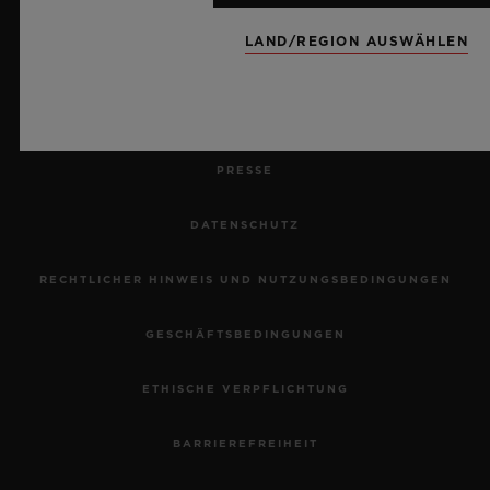
EINE BESTELLUNG ZURÜCKSENDEN
LAND/REGION AUSWÄHLEN
KONTAKT
KARRIERE
PRESSE
DATENSCHUTZ
RECHTLICHER HINWEIS UND NUTZUNGSBEDINGUNGEN
GESCHÄFTSBEDINGUNGEN
ETHISCHE VERPFLICHTUNG
BARRIEREFREIHEIT