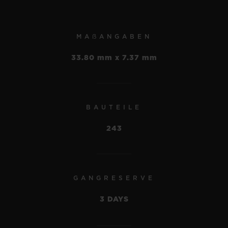
MM
•
EUR 24,700
MAẞANGABEN
33.80 mm x 7.37 mm
BAUTEILE
243
GANGRESERVE
3 DAYS