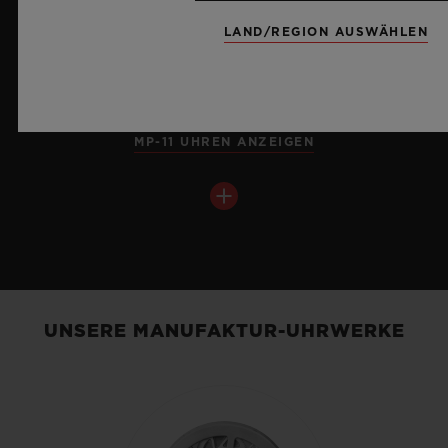
LAND/REGION AUSWÄHLEN
MP-11 UHREN ANZEIGEN
BIG BANG
UNSERE MANUFAKTUR-UHRWERKE
TOURBILLON CHRONOGRAPH
CATHEDRAL MINUTE
REPEATER POLISHED
TITANIUM 45 MM