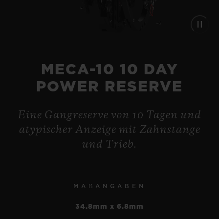
MECA-10 10 DAY
POWER RESERVE
Eine Gangreserve von 10 Tagen und
atypischer Anzeige mit Zahnstange
und Trieb.
BIG BANG
BIG BANG
UNICO KING GOLD
MECA-10 TITANIUM 42
CERAMIC 44 MM
MM
MAẞANGABEN
34.8mm x 6.8mm
•
EUR 44,800
•