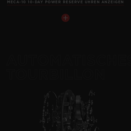
MECA-10 10-DAY POWER RESERVE UHREN ANZEIGEN
SQUARE BANG
BIG BANG
UNICO TITANIUM 42 MM
MECA-10 KING GOLD 42
MM
•
EUR 25,900
AUTOMATISCHE
•
EUR 45,900
TOURBILLON