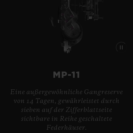
MP-11
Eine außergewöhnliche Gangreserve
von 14 Tagen, gewährleistet durch
sieben auf der Zifferblattseite
BIG BANG
sichtbare in Reihe geschaltete
MECA-10 CERAMIC BLUE
45 MM
Federhäuser.