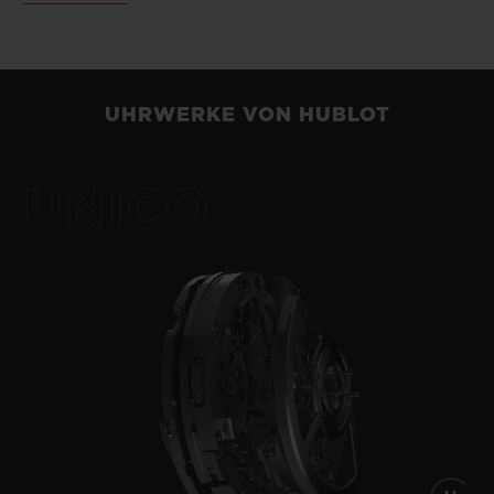
Uhrenkonzepten. Ein einzigartiges Design
des Automatik-Chronographen Unico. Eine
unvergleichliche Gangreserve der Kaliber
Meca-10, Tourbillon und MP-11. Ein
UHRWERKE VON HUBLOT
revolutionärer Ansatz der MP-05 mit 11
Federhäusern und 50 Tagen Gangreserve.
UNICO
Hublot strebt im Rahmen der „Kunst der
Fusion“ nach einer perfekten Symbiose von
Funktionalität, Architektur und Design.