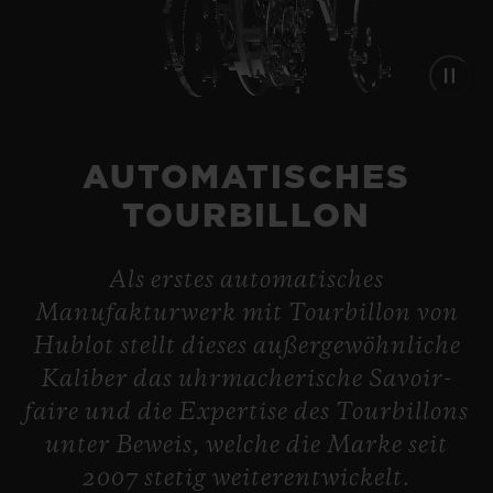
AUTOMATISCHES
TOURBILLON
Als erstes automatisches
SQUARE BANG
Manufakturwerk mit Tourbillon von
UNICO KING GOLD
BIG BANG
Hublot stellt dieses außergewöhnliche
CERAMIC 42 MM
MECA-10 FROSTED
Kaliber das uhrmacherische Savoir-
CARBON 42 MM
faire und die Expertise des Tourbillons
•
EUR 44,800
BIG BANG
unter Beweis, welche die Marke seit
•
MECA-10 TITANIUM 45
EUR 29,400
2007 stetig weiterentwickelt.