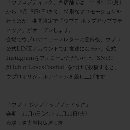
「ウブロブティック」各店舗では、
11
月
14
日
(
月
)
が登場
から
12
月
18
日
(
日
)
まで、特別なプロモーションを
日本
限定モデル「ビッグ・バン
e
ブルー ヴィクト
行うほか、期間限定で「ウブロ ポップアップブテ
リー」の発売を記念して、「ウブロ銀座ブティッ
ィック」がオープンします。
ク」のファサード
に、アーティスト・田村
大によ
会場
で
ウブロ
のニュースレターに
登録後、ウブロ
って描かれたサッカー日本
代表のイラストが登
公式
LINE
アカウントでお友達になるか、公式
場
！
FIFA
ワールドカップ
™開催期間中*はビル全
Instagram
を
フォローいただいた上、
SNS
に
体
が
ブルー
にライトアップされ
、日本代表の試合
#
HublotLovesFootball
をつけて投稿
すると、
時にはブルーの光が点滅する特別なイルミネーシ
ウブロオリジナルアイテムを差し上げます
。
ョンが行われ、代表
チームに向けてエールを送り
ます
。 *グループリーグ期間
そして、「ウブロ表参道ブティック」のファサー
「ウブロ ポップアップブティック」
ドにもサッカー日本代表が登場！隣接する大階段
会期
：
11
月
9
日
(
水
)
～
11
月
22
日
(
火
)
は、
アーティスト・
田村大の躍動感あふれるイラ
会場：名古屋松坂屋
1
階
スト
で彩られていま
す
。