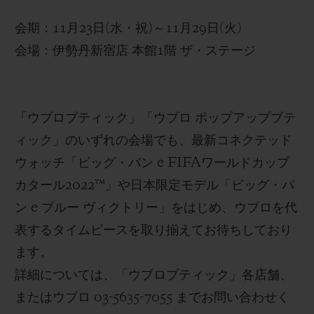
会期：
11
月
23
日
(
水・祝
)
～
11
月
29
日
(
火
)
サッカー日本代表を応援するこの特別なデザイン
会場：
伊勢丹新宿店 本館
1
階 ザ・
ステージ
は、いずれ
も
12
月
2
日
(
金
)
まで
ご覧
いただけます
。
「ウブロブティック」「ウブロ ポップアップブテ
ィック」のいずれの会場でも、最新
コネクテッド
ウォッチ「ビッグ・バン
e FIFA
ワールドカップ
カタール
2022™
」や日本限定モデル「ビッグ・バ
ン
e
ブルー ヴィクトリー」をはじめ、ウブロを代
表するタイムピースを
取り揃えてお待ちしており
ます。
詳細については、「ウブロブティック」各店舗、
またはウブロ
03-5635-7055
までお問い合わせく