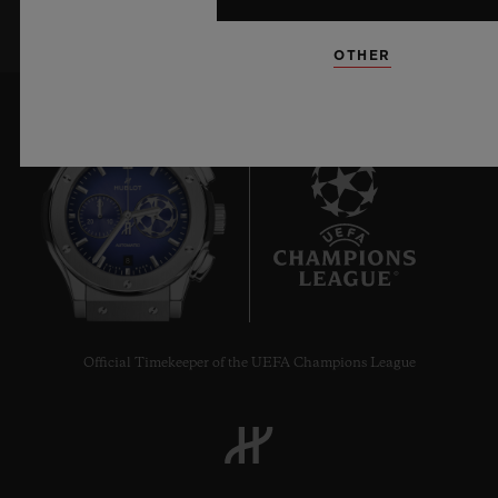
OTHER
8
Official Timekeeper of the UEFA Champions League