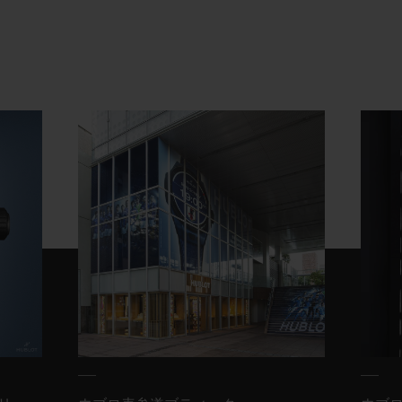
ペシャルダイアルをダウンロードし、楽しむこと
ができます。
「ビッグ・バン
e
ブルー ヴィクトリー」は、ウブ
ロのコネクテッドウォッチコレクション「ビッ
グ・バン
e
」の第三世代で、これまでで最も高性
能で刺激的な「ビッグ・バン
e
」です。進化した
高精細スクリーンを備え、新たにデザインされた
サッカー専用アプリによって、試合のあらゆる栄
光の瞬間をとらえることができます
。
日本限定
150
本
。「
ウブロブティック
」、ウブロ
公式オンラインブティック「ウブロ
e-
ブティッ
ク」および正規販売店で
販売中です
。