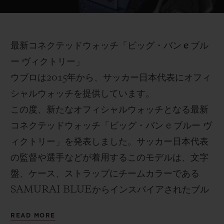
Video
最新コネクテッドウォッチ「ビッグ・バン e ブル
ー ヴィクトリー」
CONTACT US
ウブロは
2015
年から、サッカー日本代表にオフィ
シャルウォッチを提供しています。
この度、新たなオフィシャルウォッチとなる最新
コネクテッドウォッチ「ビッグ・バン
e
ブルー ヴ
ィクトリー」を発表しました
。サッカー
日本代表
の監督や
選手などが着用するこのモデルは、文字
盤
、ケース、ストラップ
にチームカラー
で
ある
FIND A BOUTIQUE
SAMURAI BLUE
から
インスパイアされたブル
ー
が用いられています。ダイアルは、「ビッグ・
READ MORE
バン
e
ブルー ヴィクトリー」のみで使用可能なス