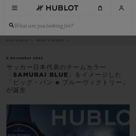
Skip
to
main
content
What are you looking for?
Breadcrumb
OUR WORLD
NEWS & EVENTS
..
RECENT SEARCH
No Recent Search
8 November 2022
サッカー日本代表のチームカラー
NOVELTIES
「SAMURAI BLUE」をイメージした
「ビッグ・バン e ブルーヴィクトリー」
が誕生