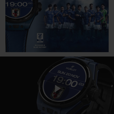
BIG BANG
BIG BANG
SPIRIT OF BIG
SUMMER MULTI-
PEACH CERAMIC
ESSENTIAL T
COLORED CERAMIC
ONLINE
EXCLUSIV
EXCLUSIVE SERVICES
5+5 WARRANTY
JOIN HUBLOTISTA, EXTEND WARRANTY
EXPECTED DELIVERY
FREE DELIVERY & RETURNS
Play
SECURE PAYMENT
GIFT POUCH