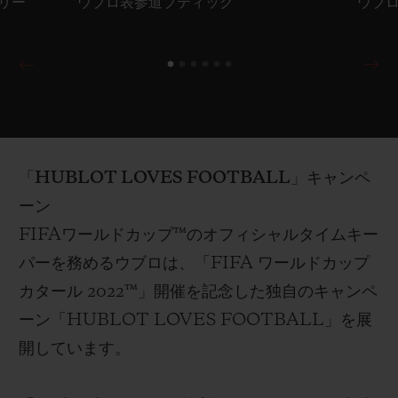
トリー
ウブロ表参道ブティック
ウブ
ウブロとサッカー日本代表の
スペシャルムービー
を公開
！
日本
限定モデル「ビッグ・バン
e
ブルー ヴィクト
リー」とサッカー日本
代表の広告ビジュアル撮影
「
HUBLOT LOVES FOOTBALL
」キャンペ
の様子をご覧いただける特別なムービーを公開！
ーン
この新たなコネクテッドウォッチを
腕に、世界の
FIFA
ワールドカップ™
のオフィシャルタイムキー
舞台へ駆け上がって
いく疾走感
と
躍動感あふれる
パー
を務めるウブロは
、「
FIFA
ワールドカップ
監督や選手たちが見られる貴重なシーンをぜひご
カタール
2022™
」開催を記念
した独自のキャンペ
覧ください。
ーン
「
HUBLOT LOVES FOOTBALL
」
を展
開し
て
います。
期間限定：ウブロブティックにサッカー
日本
代表