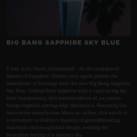
BIG BANG SAPPHIRE SKY BLUE
8 July 2026, Nyon, Switzerland – As the undisputed
Master of Sapphire, Hublot once again pushes the
boundaries of horology with the new Big Bang Sapphire
Sky Blue. Crafted from sapphire with a captivating sky-
blue transparency, this limited edition of 100 pieces
brings together cutting-edge mechanics. Featuring the
innovative manufacture Meca-10 caliber, this watch is
a testament to Hublot's mastery of groundbreaking
materials and exceptional design, evoking the
boundless feeling of a summer sky.