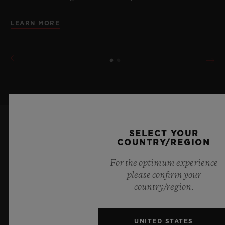
LEARN MORE
SELECT YOUR
KEEP ME UPDATED
COUNTRY/REGION
I want to stay up to date with the latest
For the optimum experience
please confirm your
Hublot news.
country/region.
SIGN UP
UNITED STATES