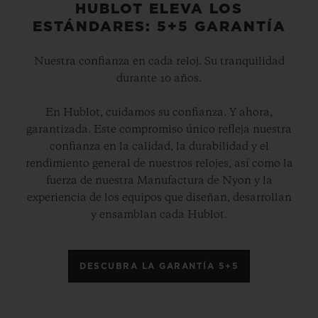
metales, y depositándolos en lugares
HUBLOT ELEVA LOS
ESTÁNDARES: 5+5 GARANTÍA
propicios. Entre ellos, el oro. Hace unos
cientos de miles de años, los glaciares
Nuestra confianza en cada reloj. Su tranquilidad
erosionaron las rocas cristalinas que
durante 10 años.
rodeaban esos filones auríferos. Arrastrado
En Hublot, cuidamos su confianza. Y ahora,
por el agua de los ríos, el oro se depositó en
garantizada. Este compromiso único refleja nuestra
los lechos de los cursos de agua.
confianza en la calidad, la durabilidad y el
rendimiento general de nuestros relojes, así como la
fuerza de nuestra Manufactura de Nyon y la
En el momento de su recolección, el oro se
experiencia de los equipos que diseñan, desarrollan
encuentra en forma de láminas. En efecto,
y ensamblan cada Hublot.
muy rara vez se reúnen las condiciones que
propician la creación de cristales, una
DESCUBRA LA GARANTÍA 5+5
forma extremadamente poco frecuente en
la naturaleza. Aquí es donde intervienen los