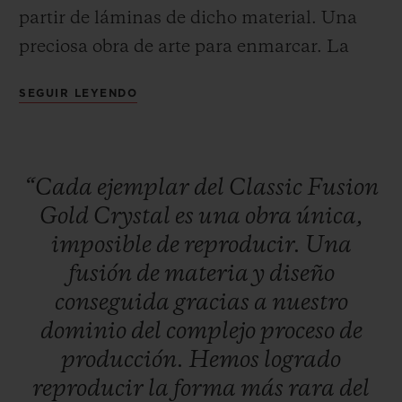
partir de láminas de dicho material. Una
preciosa obra de arte para enmarcar. La
delicada esfera se deposita dentro de la caja
SEGUIR LEYENDO
de cerámica negra del Classic Fusion Gold
CONTACTO
Crystal, disponible con un diámetro de 38 o
45 mm. El reloj alberga el calibre HUB1112,
“Cada
ejemplar
del
Classic
Fusion
un movimiento mecánico de carga
Gold
Crystal
es
una
obra
única,
automática que ofrece una reserva de
imposible
de
reproducir.
Una
marcha de 42 horas. La correa, de piel de
fusión
de
materia
y
diseño
caimán de color negro cosida sobre caucho,
conseguida
gracias
a
nuestro
permite lucir esta rara joya en la muñeca.
ENCONTRAR UNA BOUTIQU
dominio
del
complejo
proceso
de
producción.
Hemos
logrado
reproducir
la
forma
más
rara
del