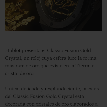
BIG BANG
BIG BANG
SPIRIT OF BIG
SUMMER MULTI-
PEACH CERAMIC
ESSENTIAL T
COLORED CERAMIC
EXCLUSIV
ONLINE
SERVICIOS EXCLUSIVOS
GARANTÍA 5+5
Hublot presenta el Classic Fusion Gold
HUBLOTISTA Y GARANTÍA AMPLIADA
Crystal, un reloj cuya esfera luce la forma
más rara de oro que existe en la Tierra: el
ENTREGA PREVISTA
cristal de oro.
DEVOLUCIONES Y ENVÍOS GRATUITOS
Única, delicada y resplandeciente, la esfera
PAGO SEGURO
del Classic Fusion Gold Crystal está
decorada con cristales de oro elaborados a
ESTUCHE DE REGALO