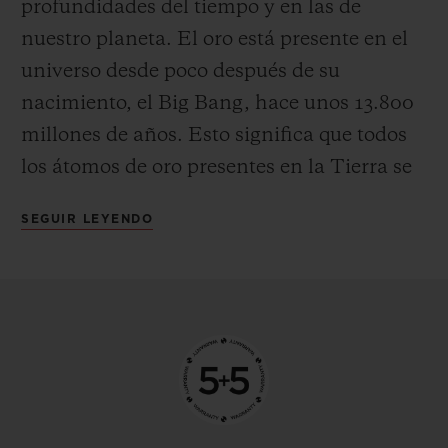
profundidades del tiempo y en las de
nuestro planeta. El oro está presente en el
universo desde poco después de su
nacimiento, el Big Bang, hace unos 13.800
millones de años. Esto significa que todos
los átomos de oro presentes en la Tierra se
encuentran en ella desde su formación, que
SEGUIR LEYENDO
tuvo lugar hace unos 4.600 millones de
años. Mucho después, hace
aproximadamente 50 millones de años,
aparecieron los filones auríferos tras la
formación de las cadenas montañosas. Bajo
la superficie terrestre se filtra el agua,
portando con ella sales minerales y