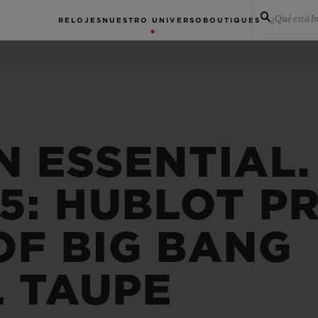
¿Qué está 
RELOJES
NUESTRO UNIVERSO
BOUTIQUES
 ESSENTIAL.
5: HUBLOT P
 OF BIG BANG
L TAUPE