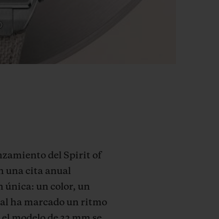
nzamiento del Spirit of
n una cita anual
n única: un color, un
tial ha marcado un ritmo
, el modelo de 32 mm se