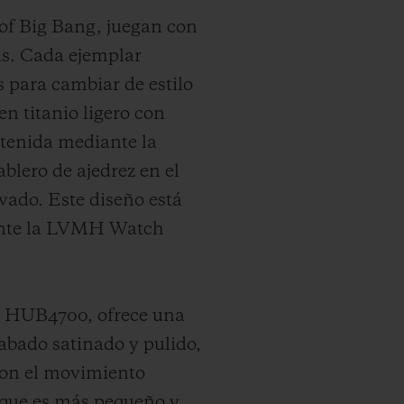
 of Big Bang, juegan con
eas. Cada ejemplar
s para cambiar de estilo
en titanio ligero con
btenida mediante la
blero de ajedrez en el
vado. Este diseño está
rante la LVMH Watch
a HUB4700, ofrece una
abado satinado y pulido,
 con el movimiento
nque es más pequeño y