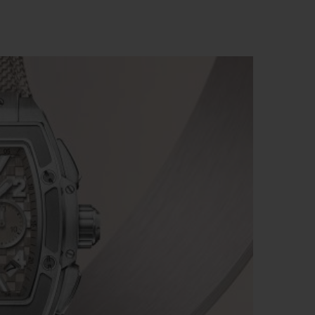
BIG BANG
BIG BANG
L TAUPE
RELOADED ALL BLACK
 ONLINE
PAGO SEGURO
ESTUCHE DE REGALO
S
NTRAR UNA BOUTIQUE