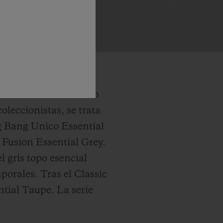
tmo constante. Modelo
leccionistas, se trata
 Bang Unico Essential
c Fusion Essential Grey.
l gris topo esencial
orales. Tras el Classic
ntial Taupe. La serie