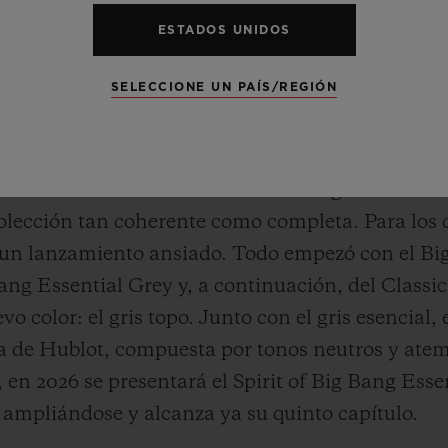
ESTADOS UNIDOS
SELECCIONE UN PAÍS/REGIÓN
ntos de la colección Essential han seguido un ri
olección tan coherente como completa. Para los co
n lanzamiento ansiado. Todo empezó con el Big
Bang Essential Grey y, a continuación, del Classi
 color: el gris topo. Junto con el gris esencial, e
 de Hublot, compuesta por tonos neutros y atemp
 en 2026 se presentará el Spirit of Big Bang Esse
mpliándose y alcanza ya su quinto capítulo.