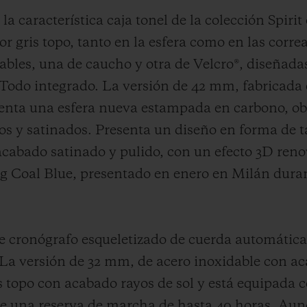
 característica caja tonel de la colección Spirit
or gris topo, tanto en la esfera como en las corr
ables, una de caucho y otra de Velcro®, diseñada
 Todo integrado. La versión de 42 mm, fabricada 
senta una esfera nueva estampada en carbono, o
 y satinados. Presenta un diseño en forma de ta
cabado satinado y pulido, con un efecto 3D reno
Bang Coal Blue, presentado en enero en Milán du
e cronógrafo esqueletizado de cuerda automátic
La versión de 32 mm, de acero inoxidable con ac
is topo con acabado rayos de sol y está equipada
e una reserva de marcha de hasta 40 horas. Au