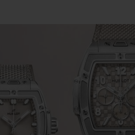
BIG BANG
SPIRIT OF 
PEACH CERAMIC
ESSENTIA
EXCLUSIVO
BLOTISTA Y
ENTREGA PREVISTA
DEVOLUCIONES Y
NTÍA AMPLIADA
ENVÍOS GRATUITO
ONTACTO
ENCO