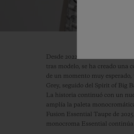
Desde 2022, todos los lanzamie
tras modelo, se ha creado una c
de un momento muy esperado, u
Grey, seguido del Spirit of Big 
La historia continuó con un nuevo
amplía la paleta monocromática
Fusion Essential Taupe de 2025,
monocroma Essential continúa a