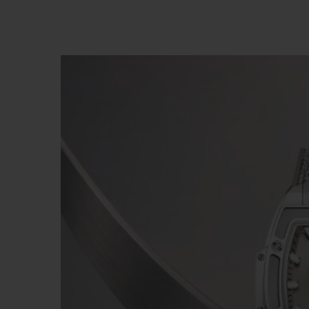
BIG BANG
SUMMER MULTI-COLORED
CERAMIC
SERVICIOS EXCLUSIVOS
GARANTÍA 5+5
HU
GARA
C