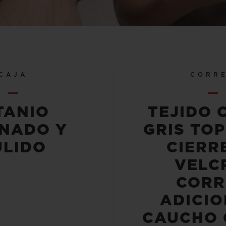
CAJA
CORR
TANIO
TEJIDO 
INADO Y
GRIS TO
ULIDO
CIERR
VELC
CORR
ADICIO
CAUCHO 