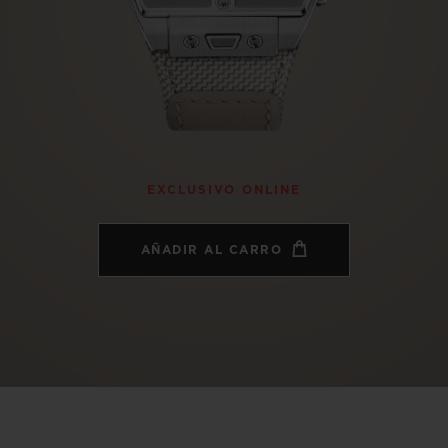
BIG BANG
SPIRIT OF 
PEACH CERAMIC
ESSENTIA
EXCLUSIVO
BLOTISTA Y
ENTREGA PREVISTA
DEVOLUCIONES Y
EXCLUSIVO ONLINE
NTÍA AMPLIADA
ENVÍOS GRATUITO
AÑADIR AL CARRO
ONTACTO
ENCO