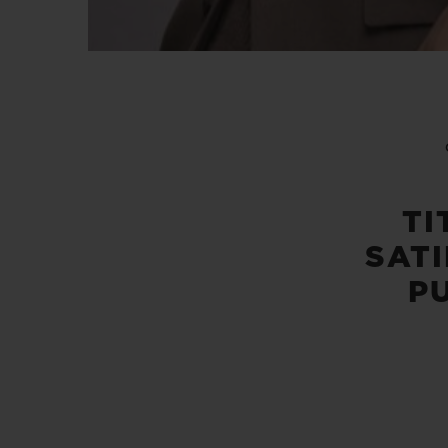
TI
SAT
P