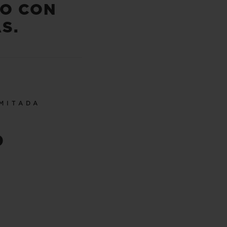
PO CON
S.
IMITADA
0