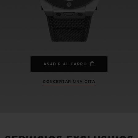
BIG BANG
SPIRIT OF 
PEACH CERAMIC
ESSENTIA
EXCLUSIVO
BLOTISTA Y
ENTREGA PREVISTA
DEVOLUCIONES Y
NTÍA AMPLIADA
ENVÍOS GRATUITO
AÑADIR AL CARRO
CONCERTAR UNA CITA
ONTACTO
ENCO