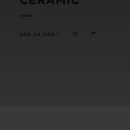
CERAMIC
BIG BANG
SUMMER MULTI-COLORED
44MM
CERAMIC
SERVICIOS EXCLUSIVOS
•
USD 24,000
GARANTÍA 5+5
HU
GARA
C