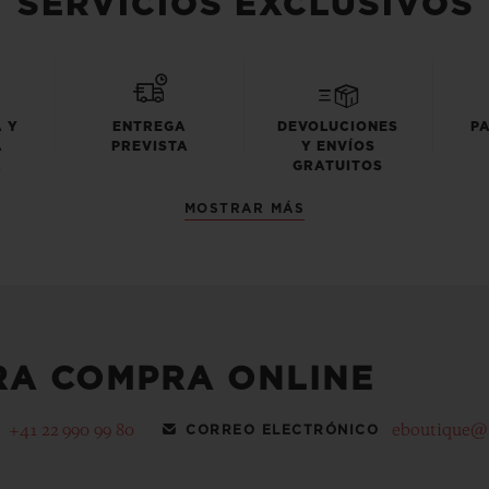
SERVICIOS EXCLUSIVOS
 Y
ENTREGA
DEVOLUCIONES
P
A
PREVISTA
Y ENVÍOS
A
GRATUITOS
MOSTRAR MÁS
RA COMPRA ONLINE
+41 22 990 99 80
eboutique@
CORREO ELECTRÓNICO