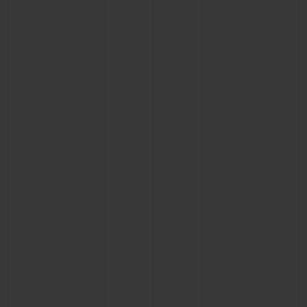
BIG BANG
BIG BANG
SPIRIT OF BIG
SUMMER MULTI-
PEACH CERAMIC
ESSENTIAL T
COLORED CERAMIC
EXCLUSIV
ONLINE
SERVICIOS EXCLUSIVOS
GARANTÍA 5+5
HUBLOTISTA Y GARANTÍA AMPLIADA
ENTREGA PREVISTA
DEVOLUCIONES Y ENVÍOS GRATUITOS
PAGO SEGURO
ESTUCHE DE REGALO