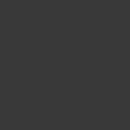
BIG BANG
BIG BANG
SPIRIT OF BIG
SUMMER MULTI-
PEACH CERAMIC
ESSENTIAL T
COLORED CERAMIC
EXCLUSIV
ONLINE
SERVICIOS EXCLUSIVOS
GARANTÍA 5+5
HUBLOTISTA Y GARANTÍA AMPLIADA
ENTREGA PREVISTA
DEVOLUCIONES Y ENVÍOS GRATUITOS
PAGO SEGURO
ESTUCHE DE REGALO