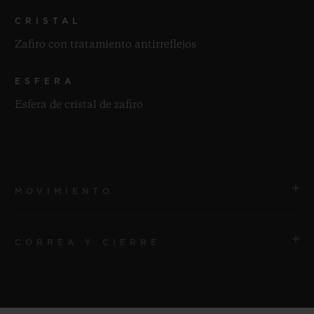
CRISTAL
Zafiro con tratamiento antirreflejos
ESFERA
Esfera de cristal de zafiro
MOVIMIENTO
CORREA Y CIERRE
MOVIMIENTO
HUB1280 UNICO Manufactura Cronógrafo automático
Movimiento flyback con rueda de pilares
CORREA