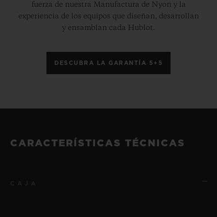
fuerza de nuestra Manufactura de Nyon y la
experiencia de los equipos que diseñan, desarrollan
y ensamblan cada Hublot.
DESCUBRA LA GARANTÍA 5+5
CARACTERÍSTICAS TÉCNICAS
CAJA