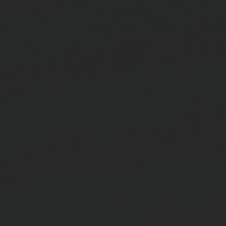
BIG BANG
BIG BANG
SPIRIT OF BIG
SUMMER MULTI-
PEACH CERAMIC
ESSENTIAL T
COLORED CERAMIC
EXCLUSIV
ONLINE
SERVICIOS EXCLUSIVOS
GARANTÍA 5+5
HUBLOTISTA Y GARANTÍA AMPLIADA
ENTREGA PREVISTA
DEVOLUCIONES Y ENVÍOS GRATUITOS
PAGO SEGURO
ESTUCHE DE REGALO