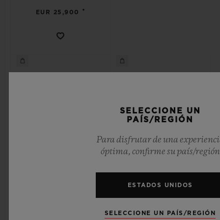
•
EUR 25,900
SELECCIONE UN
PAÍS/REGIÓN
Para disfrutar de una experienc
óptima, confirme su país/región
ESTADOS UNIDOS
SPIRIT OF BIG BANG
SPIRIT OF BIG BANG
TITANIUM CERAMIC 42
KING GOLD 42 MM
SELECCIONE UN PAÍS/REGIÓN
MM