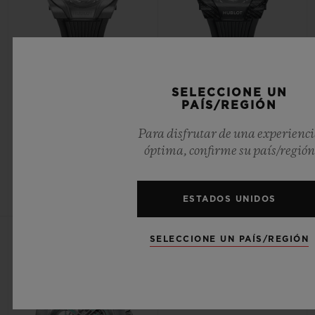
EXCEPTIONAL TIMEPIECES
EXCEPTIONAL TIMEPIECES
SELECCIONE UN
MP-13 TOURBILLON BI-
MP-13 TOURBILLON BI-
PAÍS/REGIÓN
AXIS RETROGRADE 44MM
AXIS RETROGRADE BLACK
CARBON 44MM
Para disfrutar de una experienc
óptima, confirme su país/región
•
•
EUR 178,000
EUR 189,000
ESTADOS UNIDOS
SELECCIONE UN PAÍS/REGIÓN