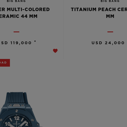
BIG BANG
BIG BANG
R MULTI-COLORED
TITANIUM PEACH CE
ERAMIC 44 MM
MM
•
USD 119,000
USD 24,000
DAD