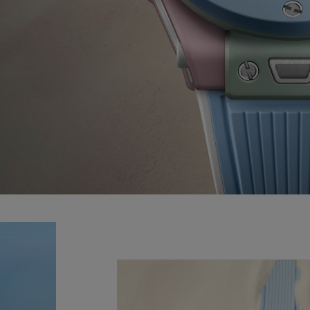
BIG BANG
SPIRIT OF 
PEACH CERAMIC
ESSENTIA
EXCLUSIVO
BLOTISTA Y
ENTREGA PREVISTA
DEVOLUCIONES Y
NTÍA AMPLIADA
ENVÍOS GRATUITO
ONTACTO
ENCO