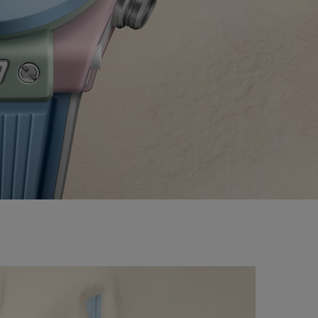
BIG BANG
BIG BANG
L TAUPE
RELOADED ALL BLACK
 ONLINE
PAGO SEGURO
ESTUCHE DE REGALO
S
NTRAR UNA BOUTIQUE