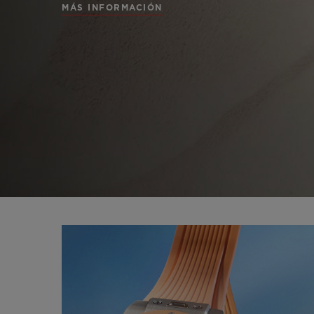
MÁS INFORMACIÓN
BIG BANG
SUMMER MULTI-COLORED
CERAMIC
SERVICIOS EXCLUSIVOS
GARANTÍA 5+5
HU
GARA
C