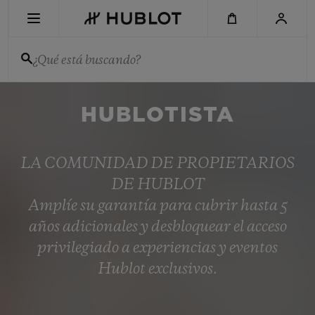
Skip
to
main
content
¿Qué está buscando?
BÚSQUEDA RECIENTE
HUBLOTISTA
No hay búsquedas recientes
NOVEDADES
LA COMUNIDAD DE PROPIETARIOS
DE HUBLOT
Amplíe su garantía para cubrir hasta 5
años adicionales y desbloquear el acceso
privilegiado a experiencias y eventos
Hublot exclusivos.