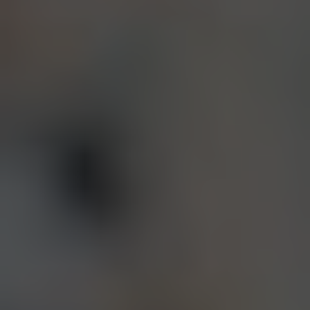
BIG BANG
BIG BANG
SPIRIT OF BIG
SUMMER MULTI-
PEACH CERAMIC
ESSENTIAL T
COLORED CERAMIC
EXCLUSIV
ONLINE
SERVICIOS EXCLUSIVOS
GARANTÍA 5+5
HUBLOTISTA Y GARANTÍA AMPLIADA
ENTREGA PREVISTA
DEVOLUCIONES Y ENVÍOS GRATUITOS
PAGO SEGURO
ESTUCHE DE REGALO