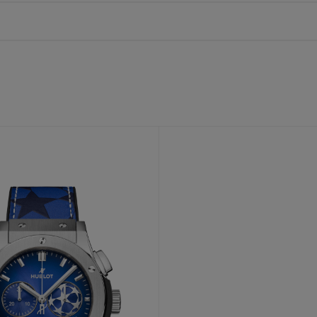
BIG BANG
SPIRIT OF 
PEACH CERAMIC
ESSENTIA
EXCLUSIVO
BLOTISTA Y
ENTREGA PREVISTA
DEVOLUCIONES Y
NTÍA AMPLIADA
ENVÍOS GRATUITO
ONTACTO
ENCO