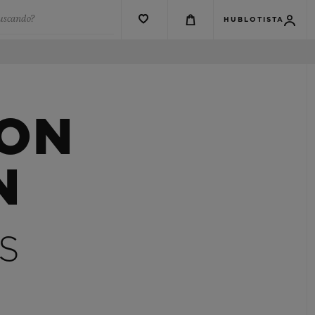
buscando?
HUBLOTISTA
ION
N
S