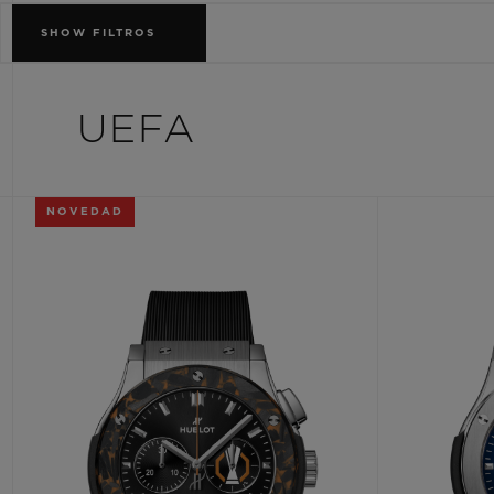
BIG BANG
SHOW
FILTROS
SUMMER MULTI-COLORED
CERAMIC
SERVICIOS EXCLUSIVOS
UEFA
GARANTÍA 5+5
HU
NOVEDAD
GARA
C