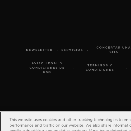
CONCERTAR UNA
NEWSLETTER
SERVICIOS
CITA
AVISO LEGAL Y
TÉRMINOS Y
CONDICIONES DE
CONDICIONES
USO
©
This website uses cookies and other tracking technologies to en
performance and traffic on our website. We also share information