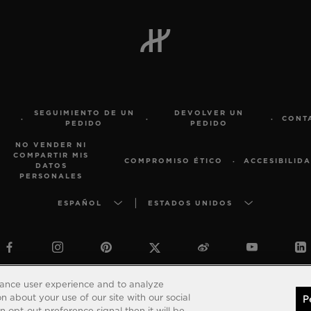
SEGUIMIENTO DE UN
DEVOLVER UN
CONT
PEDIDO
PEDIDO
NO VENDER NI
COMPARTIR MIS
COMPROMISO ÉTICO
ACCESIBILID
DATOS
PERSONALES
ESPAÑOL
ESTADOS UNIDOS
 2026 Hublot - Reservados todos los derechos de propiedad intelectu
hance user experience and to analyze
 about your use of our site with our social
P