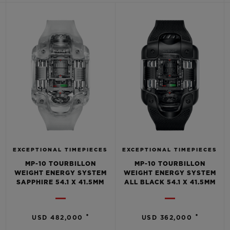
BIG BANG
BIG BANG
SPIRIT OF BIG
SUMMER MULTI-
PEACH CERAMIC
ESSENTIAL T
COLORED CERAMIC
EXCLUSIV
ONLINE
SERVICIOS EXCLUSIVOS
GARANTÍA 5+5
HUBLOTISTA Y GARANTÍA AMPLIADA
ENTREGA PREVISTA
EXCEPTIONAL TIMEPIECES
EXCEPTIONAL TIMEPIECES
MP-10 TOURBILLON
MP-10 TOURBILLON
WEIGHT ENERGY SYSTEM
WEIGHT ENERGY SYSTEM
DEVOLUCIONES Y ENVÍOS GRATUITOS
SAPPHIRE 54.1 X 41.5MM
ALL BLACK 54.1 X 41.5MM
PAGO SEGURO
•
•
USD 482,000
USD 362,000
ESTUCHE DE REGALO