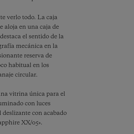
e verlo todo. La caja
e aloja en una caja de
staca el sentido de la
grafía mecánica en la
sionante reserva de
co habitual en los
naje circular.
na vitrina única para el
luminado con luces
al deslizante con acabado
apphire XX/05».