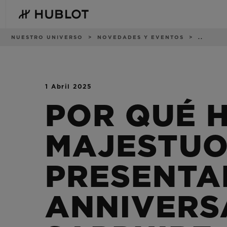
Skip
to
main
content
Ruta
NUESTRO UNIVERSO
NOVEDADES Y EVENTOS
..
de
navegación
1 Abril 2025
BÚSQUEDA
NOVEDADES
RECIENTE
POR QUÉ 
No hay búsquedas
recientes
MAJESTUO
PRESENTA
ANNIVERS