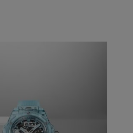
BIG BANG
BIG BANG
L TAUPE
RELOADED ALL BLACK
 ONLINE
PAGO SEGURO
ESTUCHE DE REGALO
S
NTRAR UNA BOUTIQUE