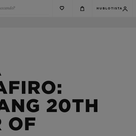
buscando?
HUBLOTISTA
A
AFIRO:
BANG 20TH
 OF