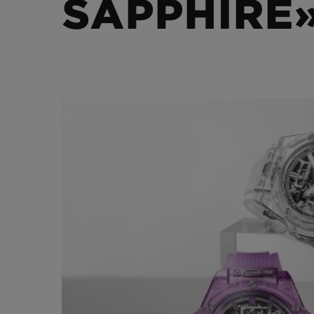
SAPPHIRE»
BIG BANG
SUMMER MULTI-COLORED
CERAMIC
SERVICIOS EXCLUSIVOS
GARANTÍA 5+5
HU
GARA
C