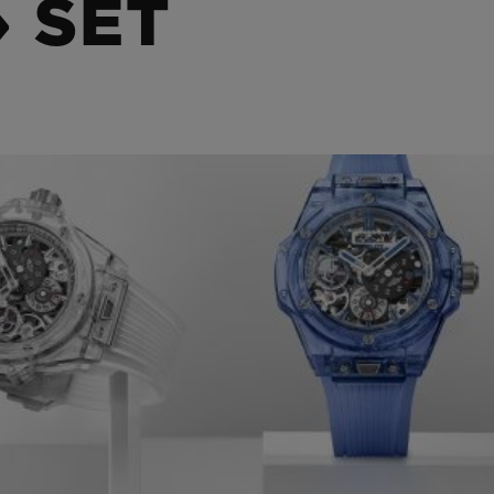
 SET
BIG BANG
SPIRIT OF 
PEACH CERAMIC
ESSENTIA
EXCLUSIVO
BLOTISTA Y
ENTREGA PREVISTA
DEVOLUCIONES Y
NTÍA AMPLIADA
ENVÍOS GRATUITO
ONTACTO
ENCO