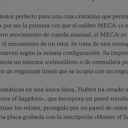
or perfecto para una caja cristalina que permit
a por ser la primera vez que el calibre MECA-10 s
tro movimiento de cuerda manual, el MECA-10 de
 el mecanismo de un reloj. Se trata de una coreo
 mueven según la misma configuración. Su impre
ante un sistema «crémaillère» o de cremallera po
en un engranaje lineal que se acopla con un engra
emáticas en una única línea, Hublot ha creado u
ter of Sapphire», que incorpora un panel retroi
sitúan los relojes, protegido por un panel de crist
na placa grabada con la inscripción «Master of S