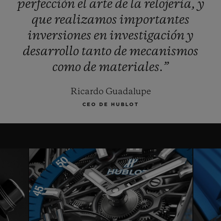
perfección
el
arte
de
la
relojería,
y
que
realizamos
importantes
inversiones
en
investigación
y
desarrollo
tanto
de
mecanismos
como
de
materiales.”
Ricardo Guadalupe
CEO DE HUBLOT