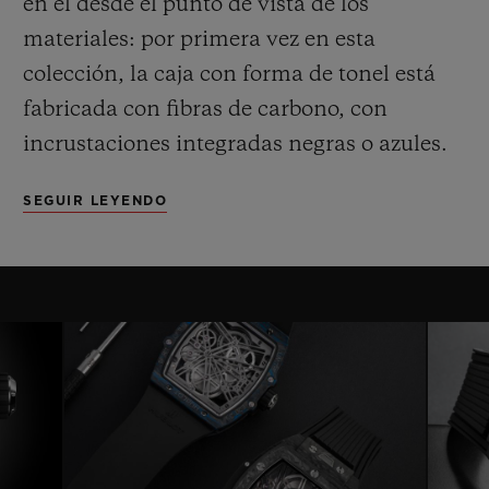
en él desde el punto de vista de los
materiales: por primera vez en esta
colección, la caja con forma de tonel está
fabricada con fibras de carbono, con
incrustaciones integradas negras o azules.
El bisel, del mismo material, cuenta con 6
SEGUIR LEYENDO
tornillos de titanio en forma de H, mientras
el fondo, también de carbono, encierra un
cristal de zafiro.