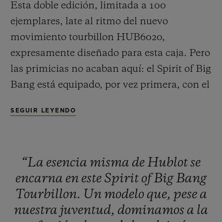
Esta doble edición, limitada a 100
ejemplares, late al ritmo del nuevo
movimiento tourbillon HUB6020,
expresamente diseñado para esta caja. Pero
las primicias no acaban aquí: el Spirit of Big
CONTACTO
Bang está equipado, por vez primera, con el
sistema «One Click», que permite cambiar
SEGUIR LEYENDO
de correa con gran rapidez y comodidad.
“La
esencia
misma
de
Hublot
se
ENCONTRAR UNA BOUTIQU
encarna
en
este
Spirit
of
Big
Bang
Tourbillon.
Un
modelo
que,
pese
a
nuestra
juventud,
dominamos
a
la