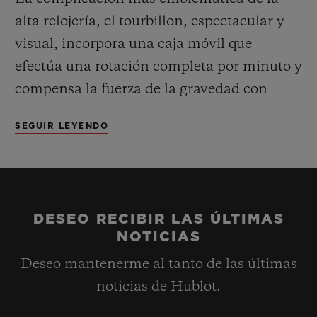
alta relojería, el tourbillon, espectacular y
visual, incorpora una caja móvil que
efectúa una rotación completa por minuto y
compensa la fuerza de la gravedad con
enorme precisión. El movimiento
SEGUIR LEYENDO
HUB6020, expresamente desarrollado para
esta caja con forma de tonel, revela una
esfera de horas y minutos descentrada a las
3 h, el tourbillon a las 6 h y un indicador de
DESEO RECIBIR LAS ÚLTIMAS
reserva de marcha (de 5 días de duración) a
NOTICIAS
las 8 h. La carga manual se lleva a cabo
Deseo mantenerme al tanto de las últimas
mediante una gran corona acanalada.
noticias de Hublot.
Por primera vez hace su aparición el