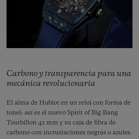
BIG BANG
BIG BANG
SPIRIT OF BIG
SUMMER MULTI-
PEACH CERAMIC
ESSENTIAL T
COLORED CERAMIC
EXCLUSIV
ONLINE
SERVICIOS EXCLUSIVOS
GARANTÍA 5+5
Carbono y transparencia para una
HUBLOTISTA Y GARANTÍA AMPLIADA
mecánica revolucionaria
ENTREGA PREVISTA
El alma de Hublot en un reloj con forma de
DEVOLUCIONES Y ENVÍOS GRATUITOS
tonel: así es el nuevo Spirit of Big Bang
Tourbillon 42 mm y su caja de fibra de
PAGO SEGURO
carbono con incrustaciones negras o azules.
ESTUCHE DE REGALO