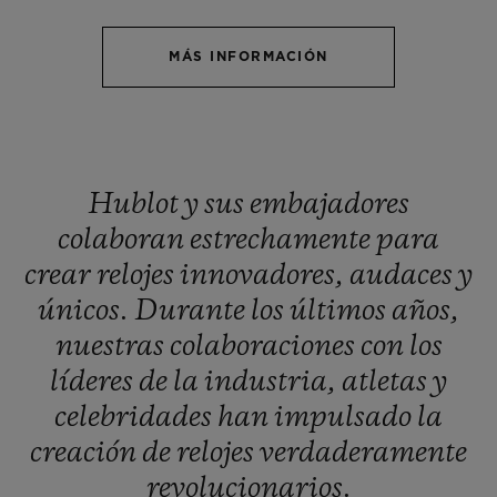
MÁS INFORMACIÓN
CONTACTO
Hublot
y
sus
embajadores
colaboran
estrechamente
para
crear
relojes
innovadores,
audaces
y
únicos.
Durante
los
últimos
años,
nuestras
colaboraciones
con
los
líderes
de
la
industria,
atletas
y
ENCONTRAR UNA BOUTIQU
celebridades
han
impulsado
la
creación
de
relojes
verdaderamente
revolucionarios.