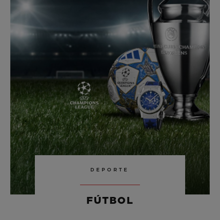
BIG BANG
BIG BANG
SPIRIT OF BIG
SUMMER MULTI-
PEACH CERAMIC
ESSENTIAL T
COLORED CERAMIC
EXCLUSIV
ONLINE
SERVICIOS EXCLUSIVOS
GARANTÍA 5+5
HUBLOTISTA Y GARANTÍA AMPLIADA
ENTREGA PREVISTA
DEVOLUCIONES Y ENVÍOS GRATUITOS
DEPORTE
PAGO SEGURO
FÚTBOL
ESTUCHE DE REGALO