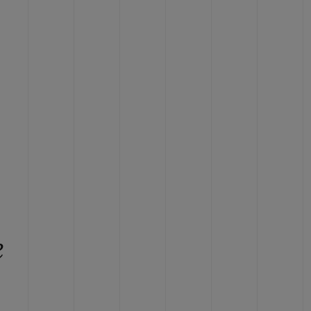
BIG BANG
BIG BANG
L TAUPE
RELOADED ALL BLACK
 ONLINE
PAGO SEGURO
ESTUCHE DE REGALO
S
NTRAR UNA BOUTIQUE
e
,