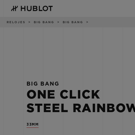
Skip
to
main
content
Ruta
RELOJES
BIG BANG
BIG BANG
de
navegación
BÚSQUEDA
NOVEDADES
RECIENTE
No hay búsquedas
recientes
BIG BANG
ONE CLICK
STEEL RAINBO
33MM