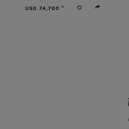
BIG BANG
•
USD 74,700
SUMMER MULTI-COLORED
CERAMIC
SERVICIOS EXCLUSIVOS
GARANTÍA 5+5
HU
GARA
C