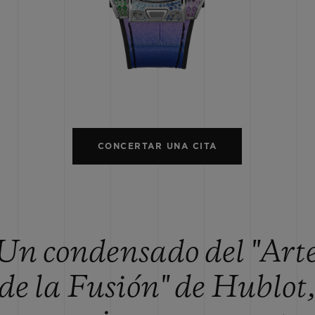
BIG BANG
SPIRIT OF 
PEACH CERAMIC
ESSENTIA
EXCLUSIVO
BLOTISTA Y
ENTREGA PREVISTA
DEVOLUCIONES Y
NTÍA AMPLIADA
ENVÍOS GRATUITO
CONCERTAR UNA CITA
ONTACTO
ENCO
Un condensado del "Art
de la Fusión" de Hublot