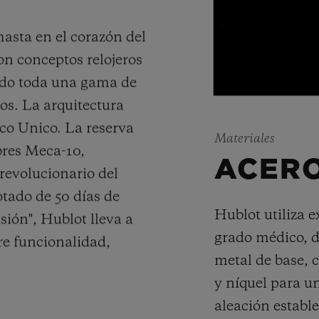
hasta en el corazón del
on conceptos relojeros
ado toda una gama de
s. La arquitectura
co Unico. La reserva
Materiales
bres Meca-10,
ACER
revolucionario del
otado de 50 días de
Hublot utiliza 
sión", Hublot lleva a
grado médico, d
re funcionalidad,
metal de base, c
y níquel para u
aleación establ