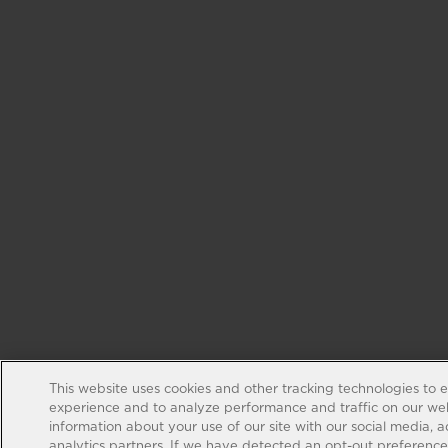
This website uses cookies and other tracking technologies to 
experience and to analyze performance and traffic on our web
information about your use of our site with our social media, 
analytics partners. If we have detected an opt-out preference s