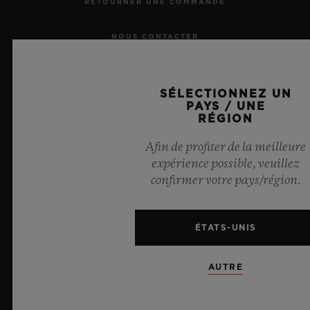
RETOURNER UNE COMMANDE
NOUS CONTACTER
RECRUTEMENT
SÉLECTIONNEZ UN
PAYS / UNE
PRESSE
RÉGION
CONFIDENTIALITÉ
Afin de profiter de la meilleure
expérience possible, veuillez
MENTIONS LÉGALES ET CONDITIONS D'UTILISATION
confirmer votre pays/région.
CONDITIONS GÉNÉRALES DE VENTE
ÉTATS-UNIS
ENGAGEMENTS ÉTHIQUES
AUTRE
ACCESSIBILITÉ