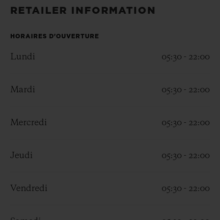
BIG BANG
BIG BANG
SPIRIT OF BIG
RETAILER INFORMATION
SUMMER MULTI-
PEACH CERAMIC
ESSENTIAL T
COLORED CERAMIC
EXCLUSIVITÉ
LIGNE
HORAIRES D'OUVERTURE
Lundi
05:30 - 22:00
SERVICES EXCLUSIFS
Mardi
05:30 - 22:00
GARANTIE 5+5
HUBLOTISTA ET EXTENSION DE GARANTIE
Mercredi
05:30 - 22:00
DÉLAI DE LIVRAISON
Jeudi
05:30 - 22:00
LIVRAISON ET RETOURS GRATUITS
Vendredi
05:30 - 22:00
PAIEMENT SÉCURISÉ
POCHETTE CADEAU