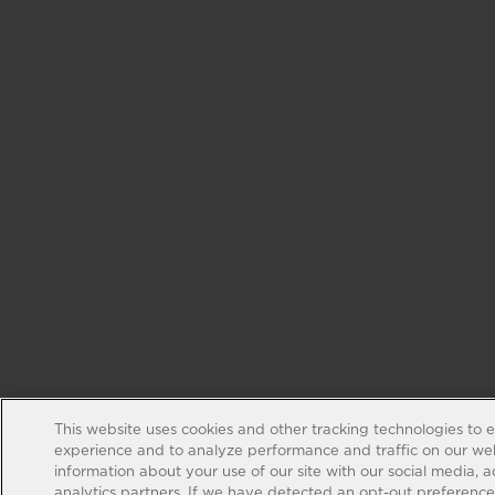
This website uses cookies and other tracking technologies to 
experience and to analyze performance and traffic on our web
information about your use of our site with our social media, 
analytics partners. If we have detected an opt-out preference s