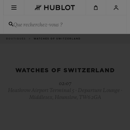
Aller
au
contenu
principal
Que recherchez-vous ?
Fil
BOUTIQUES
WATCHES OF SWITZERLAND
DERNIÈRE RECHERCHE
d'Ariane
Aucune recherche récente
NOUVEAUTÉS
WATCHES OF SWITZERLAND
02:07
Heathrow Airport Terminal 5 - Departure Lounge -
Middlesex, Hounslow, TW6 2GA