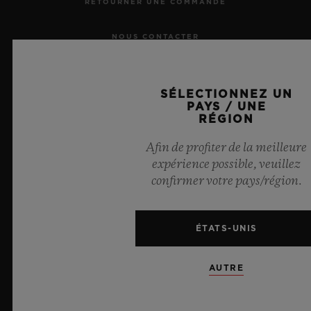
RETOURNER UNE COMMANDE
NOUS CONTACTER
RECRUTEMENT
SÉLECTIONNEZ UN
PAYS / UNE
PRESSE
RÉGION
CONFIDENTIALITÉ
Afin de profiter de la meilleure
expérience possible, veuillez
MENTIONS LÉGALES ET CONDITIONS D'UTILISATION
confirmer votre pays/région.
CONDITIONS GÉNÉRALES DE VENTE
ÉTATS-UNIS
ENGAGEMENTS ÉTHIQUES
AUTRE
ACCESSIBILITÉ