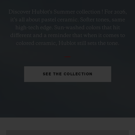
BIG BANG
Discover Hublot's Summer collection ! For 2026,
PETROL BLUE CERAMIC
it’s all about pastel ceramic. Softer tones, same
33 MM
high-tech edge. Sun-washed colors that hit
different and a reminder that when it comes to
•
colored ceramic, Hublot still sets the tone.
EUR 15,200
SEE THE COLLECTION