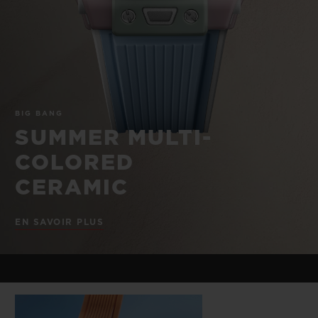
BIG BANG
BIG BANG
SPIRIT OF BIG
SUMMER MULTI-
PEACH CERAMIC
ESSENTIAL T
COLORED CERAMIC
EXCLUSIVITÉ
LIGNE
SERVICES EXCLUSIFS
BIG BANG
GARANTIE 5+5
SUMMER MULTI-
COLORED
HUBLOTISTA ET EXTENSION DE GARANTIE
CERAMIC
DÉLAI DE LIVRAISON
EN SAVOIR PLUS
LIVRAISON ET RETOURS GRATUITS
PAIEMENT SÉCURISÉ
POCHETTE CADEAU