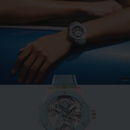
BIG BANG
MINT GREEN CERAMIC
33 MM
•
EUR 15,200