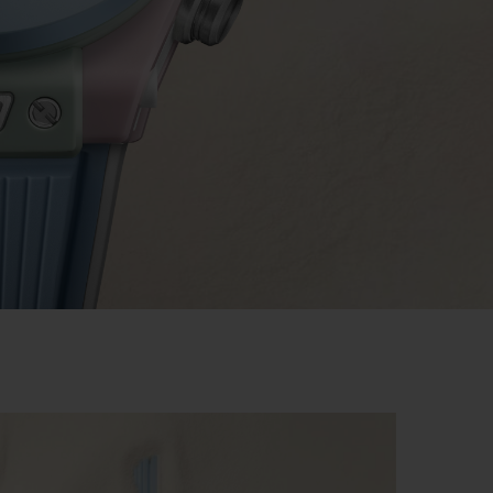
T OF BIG BANG
BIG BANG
NTIAL TAUPE
RELOADED ALL BLACK
IVITÉ EN LIGNE
RETOURS
PAIEMENT SÉCURISÉ
POCHETTE CADEAU
S
TROUVER UNE BOUTIQUE