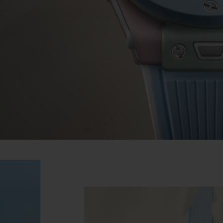
BIG BANG
SPIRI
D
PEACH CERAMIC
ESSE
EXCLUS
UBLOTISTA ET
DÉLAI DE LIVRAISON
LIVRAISON ET 
EXTENSION DE
GRATUIT
GARANTIE
 CONTACTER