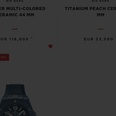
BIG BANG
BIG BANG
R MULTI-COLORED
TITANIUM PEACH CE
ERAMIC 44 MM
MM
•
EUR 116,000
EUR 23,500
EAU