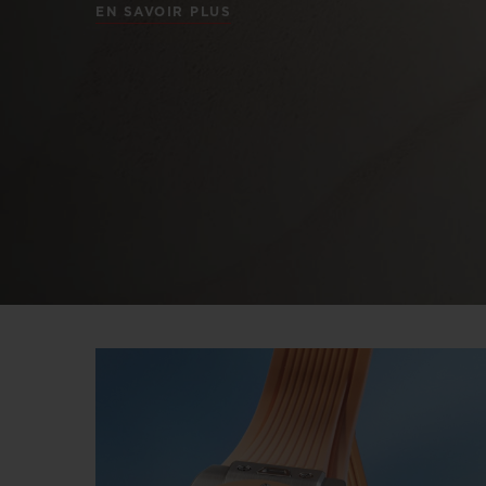
EN SAVOIR PLUS
BIG BANG
SUMMER MULTI-COLORE
CERAMIC
SERVICES EXCLUSIFS
GARANTIE 5+5
H
NOUS