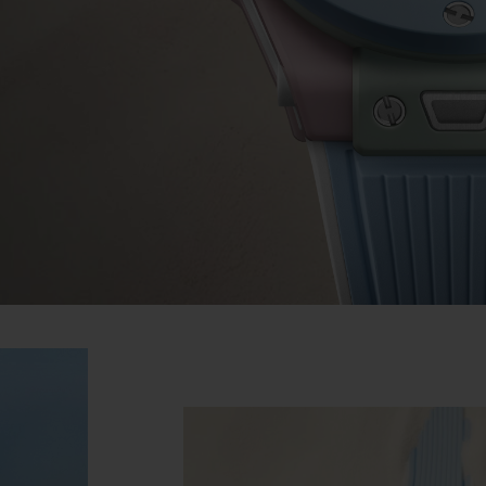
BIG BANG
SPIRI
D
PEACH CERAMIC
ESSE
EXCLUS
UBLOTISTA ET
DÉLAI DE LIVRAISON
LIVRAISON ET 
EXTENSION DE
GRATUIT
GARANTIE
 CONTACTER