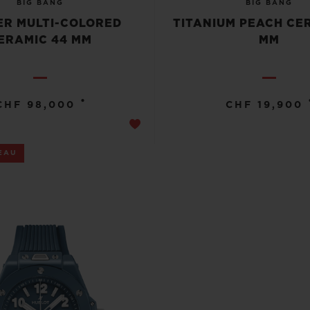
BIG BANG
BIG BANG
R MULTI-COLORED
TITANIUM PEACH CE
ERAMIC 44 MM
MM
•
CHF 98,000
CHF 19,900
EAU