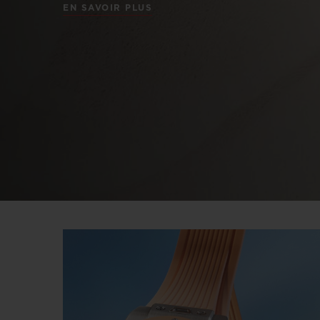
EN SAVOIR PLUS
BIG BANG
SUMMER MULTI-COLORE
CERAMIC
SERVICES EXCLUSIFS
GARANTIE 5+5
H
NOUS