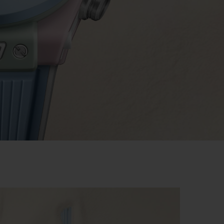
T OF BIG BANG
BIG BANG
NTIAL TAUPE
RELOADED ALL BLACK
IVITÉ EN LIGNE
RETOURS
PAIEMENT SÉCURISÉ
POCHETTE CADEAU
S
TROUVER UNE BOUTIQUE