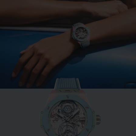
BIG BANG
MINT GREEN CERAMIC
33 MM
•
EUR 15,200