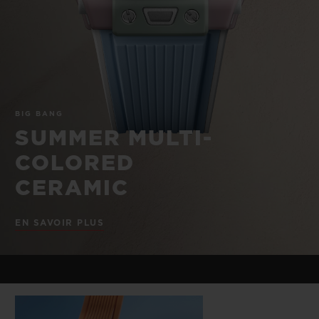
BIG BANG
BIG BANG
SPIRIT OF BIG
SUMMER MULTI-
PEACH CERAMIC
ESSENTIAL T
COLORED CERAMIC
EXCLUSIVITÉ
LIGNE
SERVICES EXCLUSIFS
BIG BANG
GARANTIE 5+5
SUMMER MULTI-
COLORED
HUBLOTISTA ET EXTENSION DE GARANTIE
CERAMIC
DÉLAI DE LIVRAISON
EN SAVOIR PLUS
LIVRAISON ET RETOURS GRATUITS
PAIEMENT SÉCURISÉ
POCHETTE CADEAU