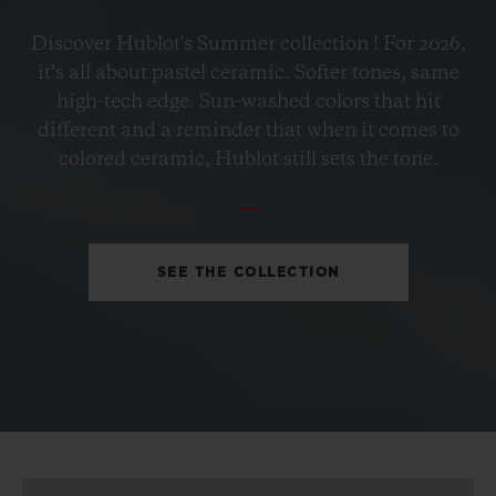
BIG BANG
Discover Hublot's Summer collection ! For 2026,
PETROL BLUE CERAMIC
it’s all about pastel ceramic. Softer tones, same
33 MM
high-tech edge. Sun-washed colors that hit
different and a reminder that when it comes to
•
colored ceramic, Hublot still sets the tone.
EUR 15,200
SEE THE COLLECTION