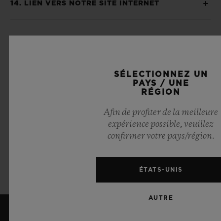
14. LIEN VERS NOTRE SITE INTERNET
15. VIRUS
SÉLECTIONNEZ UN
16. LIENS VERS DES SITES INTERNET
PAYS / UNE
TIERS
RÉGION
Afin de profiter de la meilleure
expérience possible, veuillez
17. STIPULATIONS DIVERSES
confirmer votre pays/région.
18. DROIT APPLICABLE
ÉTATS-UNIS
AUTRE