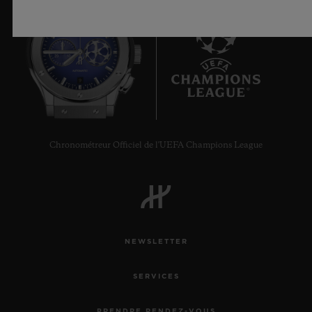
9
Chronométreur Officiel de l'UEFA Champions League
NEWSLETTER
SERVICES
PRENDRE RENDEZ-VOUS