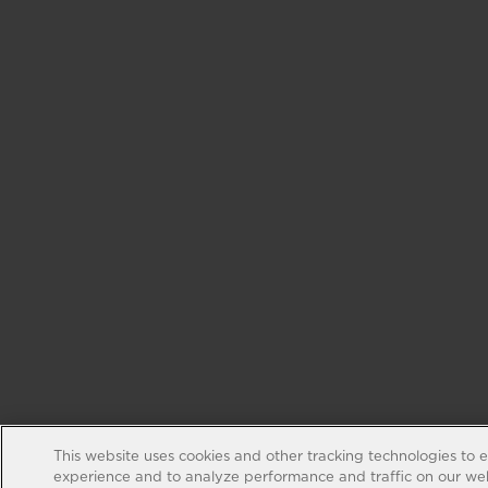
This website uses cookies and other tracking technologies to 
experience and to analyze performance and traffic on our web