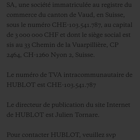
BIG BANG
BIG BANG
SPIRIT OF BIG
SA, une société immatriculée au registre du
SUMMER MULTI-
PEACH CERAMIC
ESSENTIAL T
commerce du canton de Vaud, en Suisse,
COLORED CERAMIC
EXCLUSIVITÉ
LIGNE
sous le numéro CHE-103.541.787, au capital
de 3 000 000 CHF et dont le siège social est
SERVICES EXCLUSIFS
sis au 33 Chemin de la Vuarpillière, CP
2464, CH-1260 Nyon 2, Suisse.
GARANTIE 5+5
HUBLOTISTA ET EXTENSION DE GARANTIE
Le numéro de TVA intracommunautaire de
HUBLOT est CHE-103.541.787
DÉLAI DE LIVRAISON
Le directeur de publication du site Internet
LIVRAISON ET RETOURS GRATUITS
de HUBLOT est Julien Tornare.
PAIEMENT SÉCURISÉ
Pour contacter HUBLOT, veuillez svp
POCHETTE CADEAU