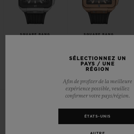
SQUARE BANG
SQUARE BANG
UNICO TITANIUM CERAMIC
UNICO KING GOLD 42MM
42MM
SÉLECTIONNEZ UN
PAYS / UNE
•
•
CHF 22,900
CHF 40,900
RÉGION
Afin de profiter de la meilleure
expérience possible, veuillez
confirmer votre pays/région.
ÉTATS-UNIS
AUTRE