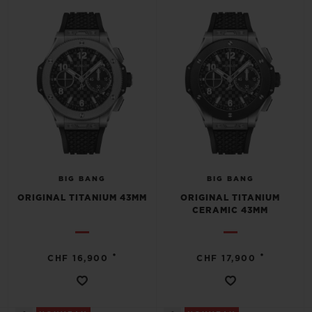
BIG BANG
BIG BANG
SPIRIT OF BIG
SUMMER MULTI-
PEACH CERAMIC
ESSENTIAL T
COLORED CERAMIC
EXCLUSIVITÉ
LIGNE
SERVICES EXCLUSIFS
GARANTIE 5+5
HUBLOTISTA ET EXTENSION DE GARANTIE
BIG BANG
BIG BANG
ORIGINAL TITANIUM 43MM
ORIGINAL TITANIUM
DÉLAI DE LIVRAISON
CERAMIC 43MM
LIVRAISON ET RETOURS GRATUITS
•
•
CHF 16,900
CHF 17,900
PAIEMENT SÉCURISÉ
POCHETTE CADEAU