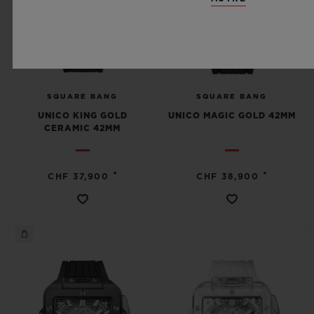
SQUARE BANG
SQUARE BANG
UNICO KING GOLD
UNICO MAGIC GOLD 42MM
CERAMIC 42MM
•
•
CHF 37,900
CHF 38,900