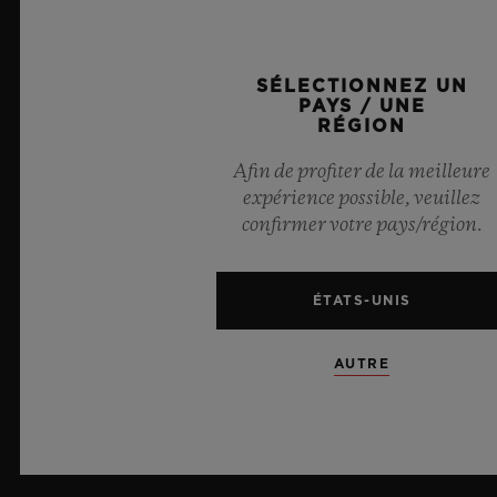
RECRUTEMENT
PRESSE
SÉLECTIONNEZ UN
PAYS / UNE
RÉGION
CONFIDENTIALITÉ
Afin de profiter de la meilleure
MENTIONS LÉGALES ET CONDITIONS D'UTILISATION
expérience possible, veuillez
confirmer votre pays/région.
CONDITIONS GÉNÉRALES DE VENTE
ÉTATS-UNIS
ENGAGEMENTS ÉTHIQUES
ACCESSIBILITÉ
AUTRE
MSA TRANSPARENCY
PLAN DU SITE