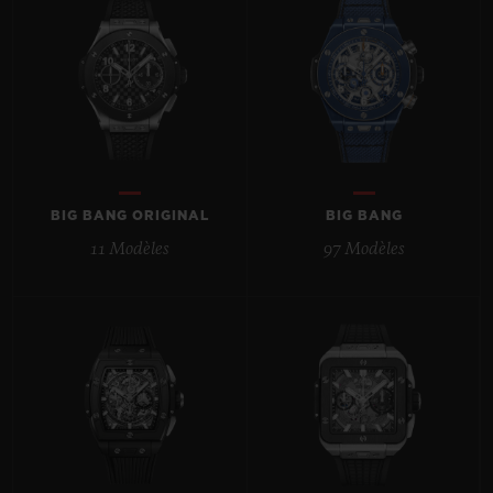
BIG BANG
BIG BANG
SPIRIT OF BIG
SUMMER MULTI-
PEACH CERAMIC
ESSENTIAL T
COLORED CERAMIC
EXCLUSIVITÉ
LIGNE
SERVICES EXCLUSIFS
GARANTIE 5+5
BIG BANG ORIGINAL
BIG BANG
11 Modèles
97 Modèles
HUBLOTISTA ET EXTENSION DE GARANTIE
DÉLAI DE LIVRAISON
LIVRAISON ET RETOURS GRATUITS
PAIEMENT SÉCURISÉ
POCHETTE CADEAU