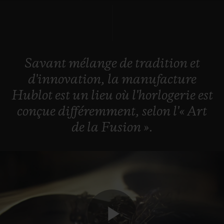
BIG BANG
BIG BANG
SPIRIT OF BIG
SUMMER MULTI-
PEACH CERAMIC
ESSENTIAL T
COLORED CERAMIC
EXCLUSIVITÉ
LIGNE
Savant
mélange
de
tradition
et
SERVICES EXCLUSIFS
d'innovation,
la
manufacture
GARANTIE 5+5
Hublot
est
un
lieu
où
l'horlogerie
est
conçue
différemment,
selon
l'«
Art
HUBLOTISTA ET EXTENSION DE GARANTIE
de
la
Fusion
».
DÉLAI DE LIVRAISON
LIVRAISON ET RETOURS GRATUITS
PAIEMENT SÉCURISÉ
POCHETTE CADEAU