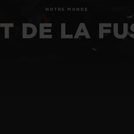
BIG BANG
SPIRI
NOTRE MONDE
D
PEACH CERAMIC
ESSE
EXCLUS
T DE LA F
UBLOTISTA ET
DÉLAI DE LIVRAISON
LIVRAISON ET 
EXTENSION DE
GRATUIT
GARANTIE
 CONTACTER