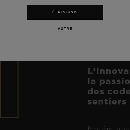
ÉTATS-UNIS
1
AUTRE
MATÉ
L’innova
la passi
des code
sentiers
Première marque