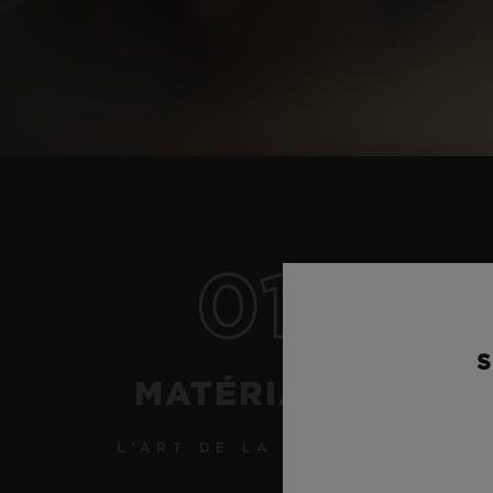
01
S
MATÉRIAUX
L’ART DE LA FUSION