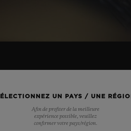
02
ÉLECTIONNEZ UN PAYS / UNE RÉGI
MOUVEMENTS
Afin de profiter de la meilleure
expérience possible, veuillez
MOUVEMENTS PIONNIERS
confirmer votre pays/région.