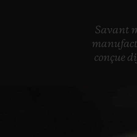
Savant
manufac
conçue
d