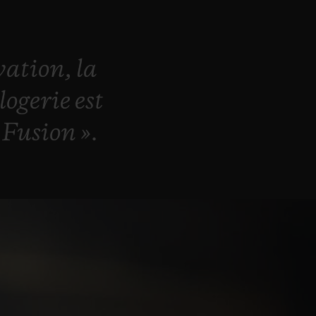
vation,
la
rlogerie
est
a
Fusion
».