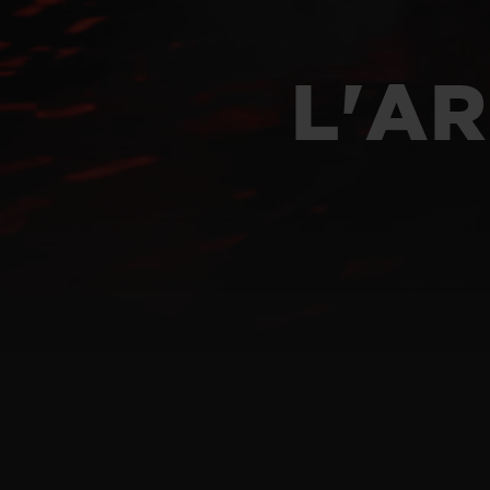
BIG BANG
SUMMER MULTI-COLORE
CERAMIC
L'AR
SERVICES EXCLUSIFS
GARANTIE 5+5
H
NOUS