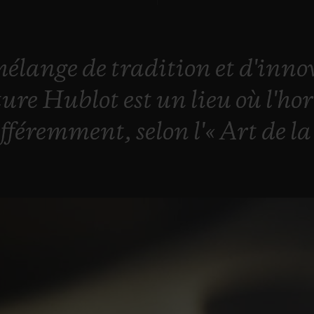
mélange
de
tradition
et
d'inno
ture
Hublot
est
un
lieu
où
l'ho
ifféremment,
selon
l'«
Art
de
l