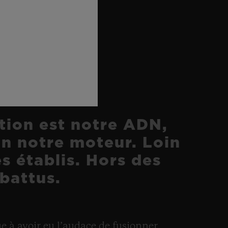
RIAUX
tion est notre ADN,
on notre moteur. Loin
s établis. Hors des
 battus.
 à avoir eu l’audace de fusionner