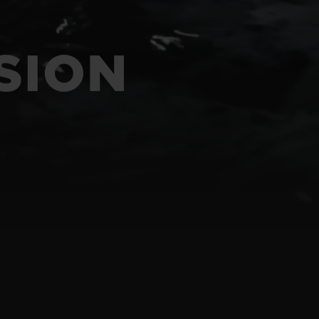
T OF BIG BANG
BIG BANG
NTIAL TAUPE
RELOADED ALL BLACK
IVITÉ EN LIGNE
USION
RETOURS
PAIEMENT SÉCURISÉ
POCHETTE CADEAU
S
TROUVER UNE BOUTIQUE