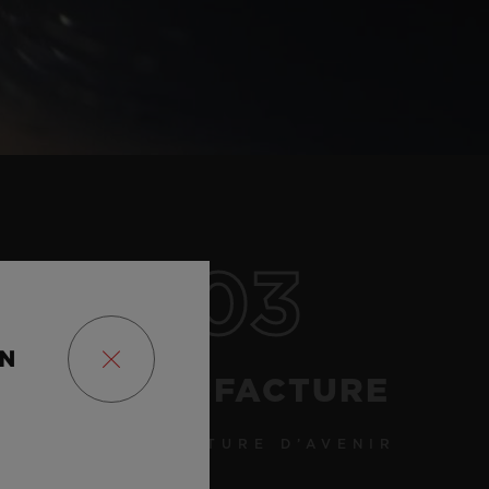
03
ON
MANUFACTURE
MANUFACTURE D’AVENIR