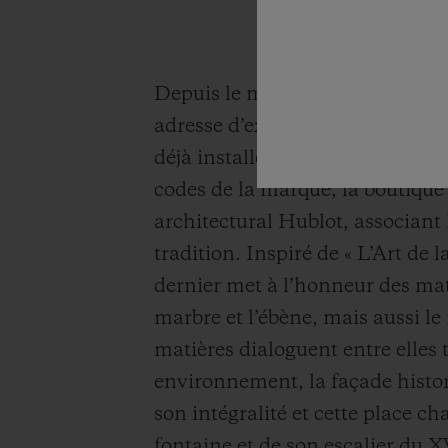
Depuis le mois de mai, la célèb
adresse d’exception, celle de la
déjà installée à Milan, Porto Ce
codes de la marque, la boutique
architectural Hublot, associant
tradition. Inspiré de « L’Art de 
dernier met à l’honneur des ma
marbre et l’ébène, mais aussi le 
matières dialoguent entre elles 
environnement, la façade histo
son intégralité et cette place ch
fontaine et de son escalier du X