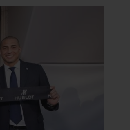
T OF BIG BANG
BIG BANG
NTIAL TAUPE
RELOADED ALL BLACK
IVITÉ EN LIGNE
RETOURS
PAIEMENT SÉCURISÉ
POCHETTE CADEAU
S
TROUVER UNE BOUTIQUE