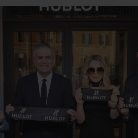
BIG BANG
SPIRI
D
PEACH CERAMIC
ESSE
EXCLUS
UBLOTISTA ET
DÉLAI DE LIVRAISON
LIVRAISON ET 
EXTENSION DE
GRATUIT
GARANTIE
 CONTACTER