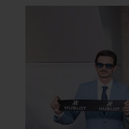
BIG BANG
SUMMER MULTI-COLORE
CERAMIC
SERVICES EXCLUSIFS
GARANTIE 5+5
H
NOUS