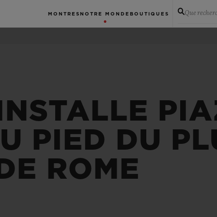
Que recher
MONTRES
NOTRE MONDE
BOUTIQUES
INSTALLE PIA
U PIED DU PL
 DE ROME