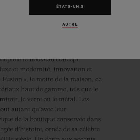
ÉTATS-UNIS
AUTRE
re Piazza di Spagna compte une
 quatrième boutique italienne Hublot,
rvo et Capri. Sublime expression des
 déploie le nouveau concept
 luxe et modernité, innovation et
la Fusion », le motto de la maison, ce
tériaux haut de gamme, tels que le
miroir, le verre ou le métal. Les
tout autant qu’avec leur
rique de la boutique conservée dans
argée d’histoire, ornée de sa célèbre
VIIIe siècle. Un écrin aux accents