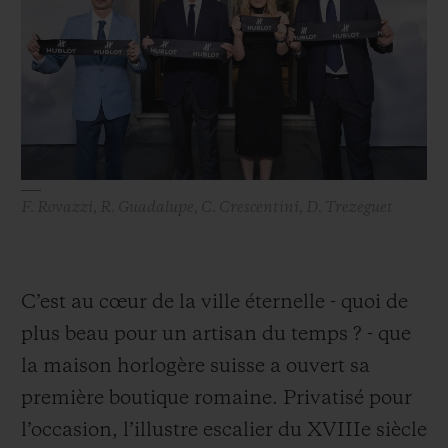
BIG BANG
BIG BANG
SPIRIT OF BIG
SUMMER MULTI-
PEACH CERAMIC
ESSENTIAL T
COLORED CERAMIC
EXCLUSIVITÉ
LIGNE
SERVICES EXCLUSIFS
GARANTIE 5+5
F. Rovazzi, R. Guadalupe, C. Crescentini, D. Trezeguet
HUBLOTISTA ET EXTENSION DE GARANTIE
DÉLAI DE LIVRAISON
C’est au cœur de la ville éternelle - quoi de
plus beau pour un artisan du temps ? - que
LIVRAISON ET RETOURS GRATUITS
la maison horlogère suisse a ouvert sa
PAIEMENT SÉCURISÉ
première boutique romaine. Privatisé pour
l’occasion, l’illustre escalier du XVIIIe siècle
POCHETTE CADEAU