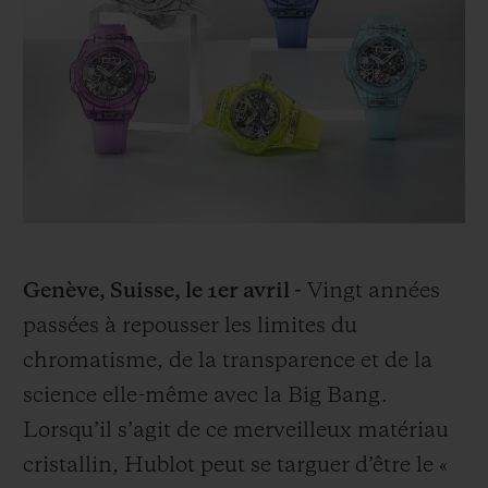
BIG BANG
BIG BANG
SPIRIT OF BIG
SUMMER MULTI-
PEACH CERAMIC
ESSENTIAL T
COLORED CERAMIC
EXCLUSIVITÉ
LIGNE
SERVICES EXCLUSIFS
GARANTIE 5+5
HUBLOTISTA ET EXTENSION DE GARANTIE
Genève, Suisse, le 1er avril -
Vingt années
DÉLAI DE LIVRAISON
passées à repousser les limites du
chromatisme, de la transparence et de la
LIVRAISON ET RETOURS GRATUITS
science elle-même avec la Big Bang.
Lorsqu’il s’agit de ce merveilleux matériau
PAIEMENT SÉCURISÉ
cristallin, Hublot peut se targuer d’être le «
POCHETTE CADEAU