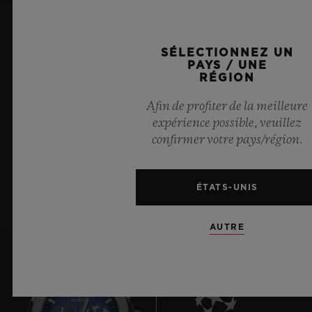
ME TENIR INFORMÉ(E)
SÉLECTIONNEZ UN
PAYS / UNE
RÉGION
Je souhaite recevoir les dernières actualités
Hublot.
Afin de profiter de la meilleure
expérience possible, veuillez
confirmer votre pays/région.
S’ABONNER À LA
NEWSLETTER
ÉTATS-UNIS
AUTRE