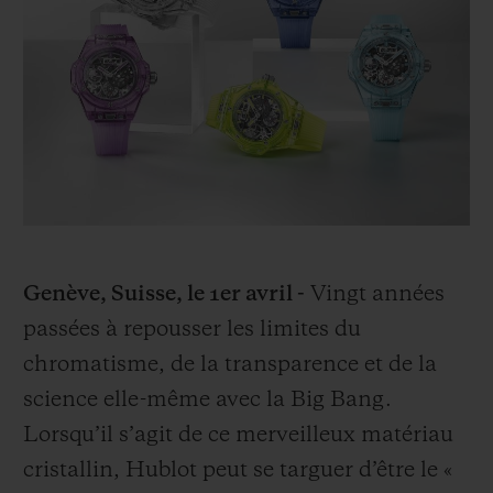
BIG BANG
BIG BANG
SPIRIT OF BIG
SUMMER MULTI-
PEACH CERAMIC
ESSENTIAL T
COLORED CERAMIC
EXCLUSIVITÉ
LIGNE
SERVICES EXCLUSIFS
GARANTIE 5+5
HUBLOTISTA ET EXTENSION DE GARANTIE
Genève, Suisse, le 1er avril -
Vingt années
DÉLAI DE LIVRAISON
passées à repousser les limites du
chromatisme, de la transparence et de la
LIVRAISON ET RETOURS GRATUITS
science elle-même avec la Big Bang.
Lorsqu’il s’agit de ce merveilleux matériau
PAIEMENT SÉCURISÉ
cristallin, Hublot peut se targuer d’être le «
POCHETTE CADEAU