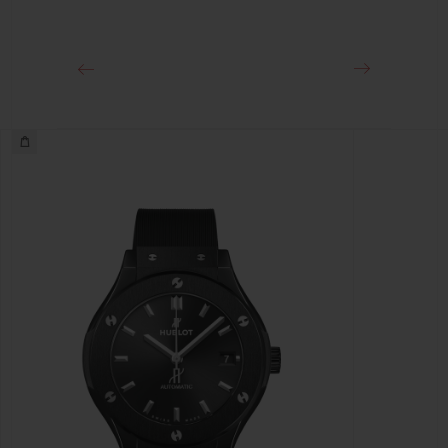
Boucle déployante en King Gold 18 K