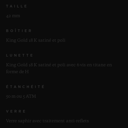
TAILLE
42 mm
BOÎTIER
King Gold 18 K satiné et poli
LUNETTE
King Gold 18 K satiné et poli avec 6 vis en titane en
forme de H
ÉTANCHÉITÉ
50 m ou 5 ATM
VERRE
Verre saphir avec traitement anti-reflets