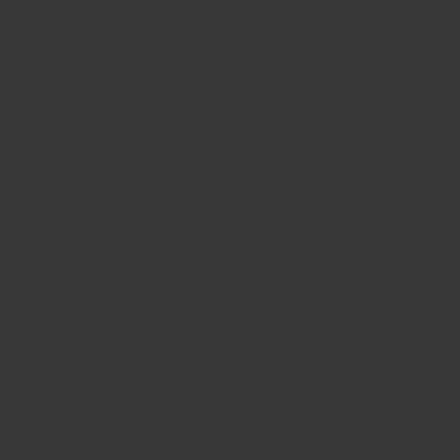
BIG BANG
BIG BANG
SPIRIT OF BIG
SUMMER MULTI-
PEACH CERAMIC
ESSENTIAL T
COLORED CERAMIC
EXCLUSIVITÉ
LIGNE
SERVICES EXCLUSIFS
GARANTIE 5+5
HUBLOTISTA ET EXTENSION DE GARANTIE
DÉLAI DE LIVRAISON
LIVRAISON ET RETOURS GRATUITS
PAIEMENT SÉCURISÉ
POCHETTE CADEAU