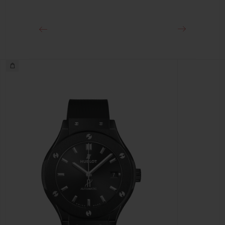
Boucle déployante en King Gold 18 K