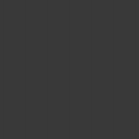
BIG BANG
BIG BANG
SPIRIT OF BIG
SUMMER MULTI-
PEACH CERAMIC
ESSENTIAL T
COLORED CERAMIC
EXCLUSIVITÉ
LIGNE
SERVICES EXCLUSIFS
GARANTIE 5+5
HUBLOTISTA ET EXTENSION DE GARANTIE
DÉLAI DE LIVRAISON
LIVRAISON ET RETOURS GRATUITS
PAIEMENT SÉCURISÉ
POCHETTE CADEAU