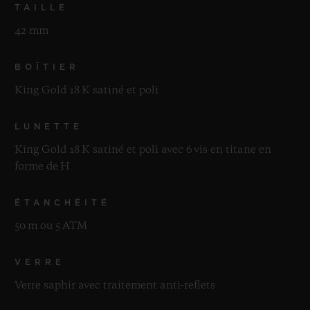
TAILLE
42 mm
BOÎTIER
King Gold 18 K satiné et poli
LUNETTE
King Gold 18 K satiné et poli avec 6 vis en titane en
forme de H
ÉTANCHÉITÉ
50 m ou 5 ATM
VERRE
Verre saphir avec traitement anti-reflets