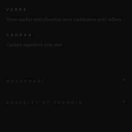
VERRE
Verre saphir multifacettes avec traitement anti-reflets
CADRAN
Cadran squeletté noir mat
MOUVEMENT
BRACELET ET FERMOIR
MOUVEMENT
HUB1240 Mouvement de manufacture UNICO à
remontage automatique avec chronographe Flyback et
BRACELET