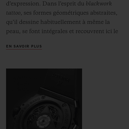
d’expression. Dans l’esprit du
blackwork
tattoo
, ses formes géométriques abstraites,
qu’il dessine habituellement à même la
peau, se font intégrales et recouvrent ici le
corps de la montre d’un noir aussi profond
EN SAVOIR PLUS
que symbolique. Aussi exigeante que cette
encre noire intégrale nécessitant encore
plus de précision et d’habileté de la part de
l’artiste, la matière monochrome requière
elle aussi la perfection. Dans une boîte de
45mm de diamètre, taillée dans la
céramique noire et le titane PVD noir, le
maître tatoueur alterne et superpose
hexagones, losanges et triangles, mesurant