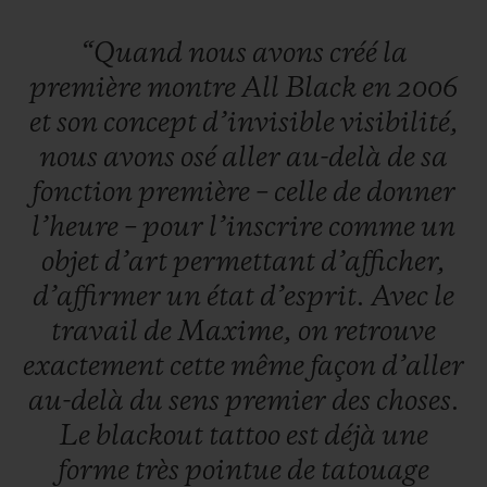
“Quand
nous
avons
créé
la
première
montre
All
Black
en
2006
et
son
concept
d’invisible
visibilité,
nous
avons
osé
aller
au-delà
de
sa
fonction
première
–
celle
de
donner
l’heure
–
pour
l’inscrire
comme
un
objet
d’art
permettant
d’afficher,
d’affirmer
un
état
d’esprit.
Avec
le
travail
de
Maxime,
on
retrouve
exactement
cette
même
façon
d’aller
au-delà
du
sens
premier
des
choses.
Le
blackout
tattoo
est
déjà
une
forme
très
pointue
de
tatouage