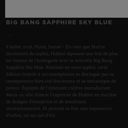
BIG BANG SAPPHIRE SKY BLUE
8 juillet 2026, Nyon, Suisse – En tant que Maître
incontesté du saphir, Hublot repousse une fois de plus
les limites de l’horlogerie avec la nouvelle Big Bang
Sapphire Sky Blue. Réalisée en verre saphir, cette
édition limitée à 100 exemplaires se distingue par sa
transparence bleu ciel fascinante et sa mécanique de
pointe. Équipée de l’innovant calibre manufacture
Meca-10, elle illustre l’expertise de Hublot en matière
de designs d’exception et de matériaux
révolutionnaires. Et procure in fine une impression
d’infini, tel un ciel d’été.