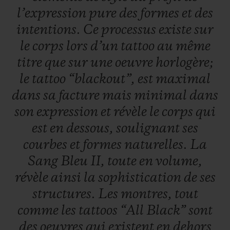
l’expression
pure
des
formes
et
des
intentions.
Ce
processus
existe
sur
le
corps
lors
d’un
tattoo
au
même
titre
que
sur
une
oeuvre
horlogère;
le
tattoo
“blackout”,
est
maximal
dans
sa
facture
mais
minimal
dans
son
expression
et
révèle
le
corps
qui
est
en
dessous,
soulignant
ses
courbes
et
formes
naturelles.
La
Sang
Bleu
II,
toute
en
volume,
révèle
ainsi
la
sophistication
de
ses
structures.
Les
montres,
tout
comme
les
tattoos
“All
Black”
sont
des
oeuvres
qui
existent
en
dehors