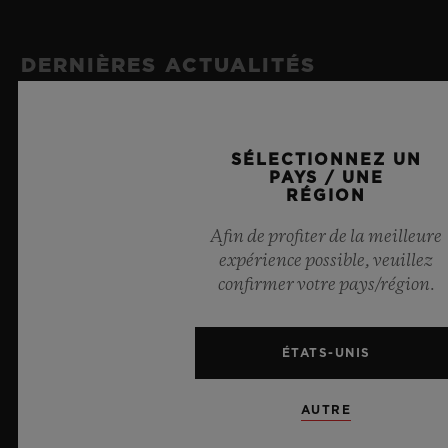
roue à colonnes
Bracelet en caoutchouc noir
RÉSERVE DE MARCHE
DERNIÈRES ACTUALITÉS
FERMOIR
72 heures
Boucle déployante en céramique noire et titane plaqué
noir
SÉLECTIONNEZ UN
PAYS / UNE
RÉGION
Afin de profiter de la meilleure
expérience possible, veuillez
confirmer votre pays/région.
ÉTATS-UNIS
AUTRE