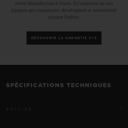
notre Manufacture à Nyon. À l’expertise de nos
équipes qui conçoivent, développent et assemblent
chaque Hublot.
DÉCOUVRIR LA GARANTIE 5+5
SPÉCIFICATIONS TECHNIQUES
BOÎTIER