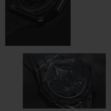
le temps de la lunette au mouvement
chronographe Unico manufacture
automatique HUB1240,
visible sous
un
cadran squeletté et un fond ouvert
.
Monochrome, la montre ne perd rien de
son relief, au contraire, le jeu de polygones
du tatoueur s’accentue sous l’effet de la
lumière qui se réféchit à même la matière
polie et satinée, incisée et ciselée, anglée et
facetée.
La Big Bang Unico Sang Bleu II All Black se
fait encre, comme un tatouage, elle est…