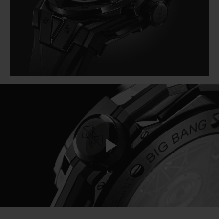
BIG BANG
BIG BANG
SPIRIT OF BIG
SUMMER MULTI-
PEACH CERAMIC
ESSENTIAL T
COLORED CERAMIC
EXCLUSIVITÉ
LIGNE
SERVICES EXCLUSIFS
GARANTIE 5+5
HUBLOTISTA ET EXTENSION DE GARANTIE
DÉLAI DE LIVRAISON
Play
LIVRAISON ET RETOURS GRATUITS
PAIEMENT SÉCURISÉ
Video
POCHETTE CADEAU